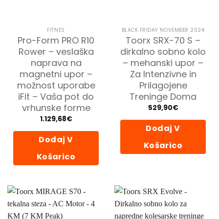
FITNES
BLACK FRIDAY NOVEMBER 2024
Pro-Form PRO R10
Toorx SRX-70 S –
Rower – veslaška
dirkalno sobno kolo
naprava na
– mehanski upor –
magnetni upor –
Za Intenzivne in
možnost uporabe
Prilagojene
iFit – Vaša pot do
Treninge Doma
vrhunske forme
529,90
€
1.129,68
€
Dodaj V
Dodaj V
Košarico
Košarico