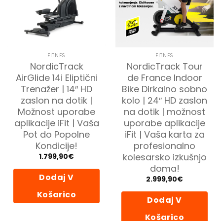
FITNES
FITNES
NordicTrack
NordicTrack Tour
AirGlide 14i Eliptični
de France Indoor
Trenažer | 14″ HD
Bike Dirkalno sobno
zaslon na dotik |
kolo | 24″ HD zaslon
Možnost uporabe
na dotik | možnost
aplikacije iFit | Vaša
uporabe aplikacije
Pot do Popolne
iFit | Vaša karta za
Kondicije!
profesionalno
kolesarsko izkušnjo
1.799,90
€
doma!
Dodaj V
2.999,90
€
Košarico
Dodaj V
Košarico