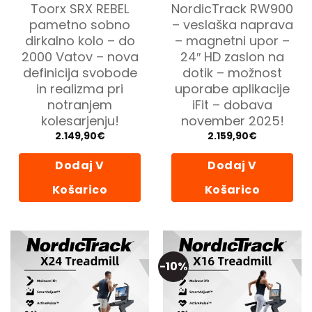
Toorx SRX REBEL
NordicTrack RW900
pametno sobno
– veslaška naprava
dirkalno kolo – do
– magnetni upor –
2000 Vatov – nova
24″ HD zaslon na
definicija svobode
dotik – možnost
in realizma pri
uporabe aplikacije
notranjem
iFit – dobava
kolesarjenju!
november 2025!
2.149,90
€
2.159,90
€
Dodaj V
Dodaj V
Košarico
Košarico
-10%