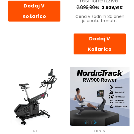
resnične izzive!
Dodaj V
2.899,90
€
Izvirna
Tren
2.609,91
€
cena
cena
je
je:
Košarico
Cena v zadnjih 30 dneh
bila:
2.609
je enaka trenutni
2.899,90€.
Dodaj V
Košarico
FITNES
FITNES