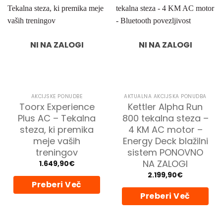
NI NA ZALOGI
NI NA ZALOGI
AKCIJSKE PONUDBE
AKTUALNA AKCIJSKA PONUDBA
Toorx Experience
Kettler Alpha Run
Plus AC – Tekalna
800 tekalna steza –
steza, ki premika
4 KM AC motor –
meje vaših
Energy Deck blažilni
treningov
sistem PONOVNO
NA ZALOGI
1.649,90
€
2.199,90
€
Preberi Več
Preberi Več