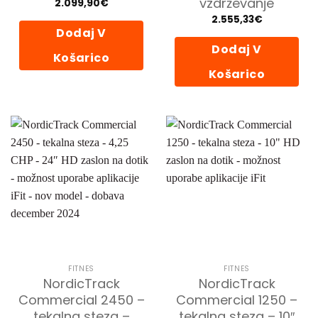
vzdrževanje
2.099,90
€
2.555,33
€
Dodaj V
Dodaj V
Košarico
Košarico
FITNES
FITNES
NordicTrack
NordicTrack
Commercial 2450 –
Commercial 1250 –
tekalna steza –
tekalna steza – 10″