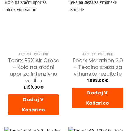
AKCIJSKE PONUDBE
AKCIJSKE PONUDBE
Toorx BRX Air Cross
Toorx Marathon 3.0
– Kolo na zračni
– Tekalna steza za
upor za intenzivno
vrhunske rezultate
vadbo
1.599,00
€
1.199,00
€
Dodaj V
Dodaj V
Košarico
Košarico