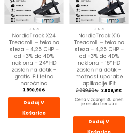
FITNES
FITNES
NordicTrack X24
NordicTrack X16
Treadmill – tekalna
Treadmill – tekalna
steza – 4,25 CHP –
steza – 4,25 CHP –
od -3% do 40%
od -3% do 40%
naklona – 24″ HD
naklona – 16″ HD
zaslon na dotik –
zaslon na dotik –
gratis iFit letna
možnost uporabe
naročnina
aplikacije iFit
3.899,90
€
Izvirna
Tren
3.990,90
€
3.509,91
€
cena
cena
je
je:
Cena v zadnjih 30 dneh
bila:
3.509
Dodaj V
je enaka trenutni
3.899,90€.
Košarico
Dodaj V
Košarico