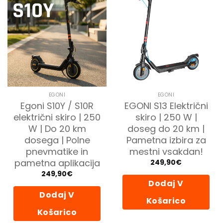
EGONI
EGONI
Egoni S10Y / S10R
EGONI S13 Električni
električni skiro | 250
skiro | 250 W |
W | Do 20 km
doseg do 20 km |
dosega | Polne
Pametna izbira za
pnevmatike in
mestni vsakdan!
pametna aplikacija
249,90
€
249,90
€
Dodaj V
Dodaj V
Košarico
Košarico