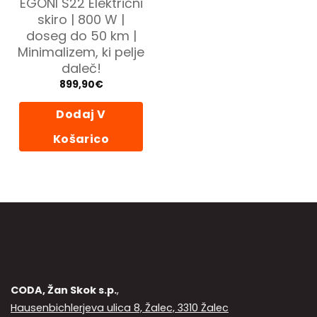
EGONI S22 Električni
skiro | 800 W |
doseg do 50 km |
Minimalizem, ki pelje
daleč!
899,90
€
Dodaj V
Košarico
CODA, Žan Skok s.p.
,
Hausenbichlerjeva ulica 8, Žalec, 3310 Žalec