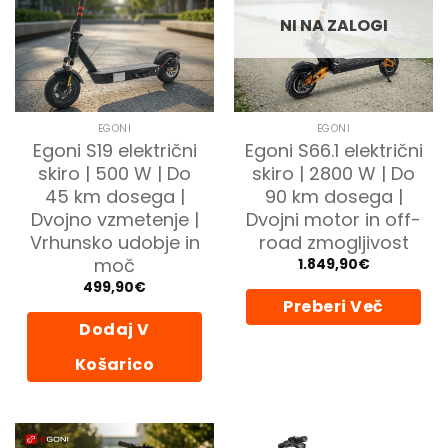
NI NA ZALOGI
EGONI
EGONI
Egoni S19 električni
Egoni S66.1 električni
skiro | 500 W | Do
skiro | 2800 W | Do
45 km dosega |
90 km dosega |
Dvojno vzmetenje |
Dvojni motor in off-
Vrhunsko udobje in
road zmogljivost
moč
1.849,90
€
499,90
€
Preberi Več
Dodaj V
Košarico