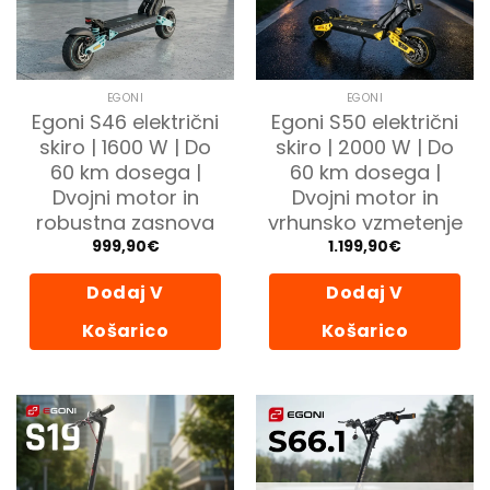
EGONI
EGONI
Egoni S46 električni
Egoni S50 električni
skiro | 1600 W | Do
skiro | 2000 W | Do
60 km dosega |
60 km dosega |
Dvojni motor in
Dvojni motor in
robustna zasnova
vrhunsko vzmetenje
999,90
€
1.199,90
€
Dodaj V
Dodaj V
Košarico
Košarico