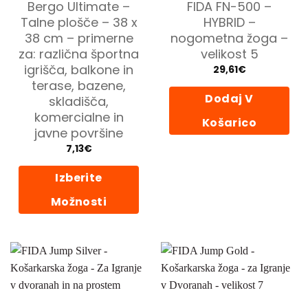
Bergo Ultimate –
FIDA FN-500 –
Talne plošče – 38 x
HYBRID –
38 cm – primerne
nogometna žoga –
za: različna športna
velikost 5
igrišča, balkone in
29,61
€
terase, bazene,
Dodaj V
skladišča,
komercialne in
Košarico
javne površine
7,13
€
Izberite
Možnosti
Ta
izdelek
ima
več
različic.
Možnosti