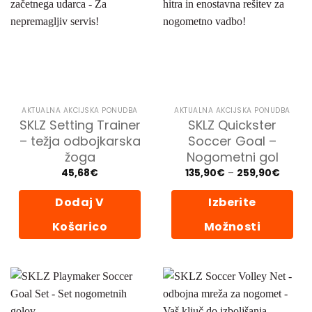
lahko
Možnosti
izberete
lahko
na
izberete
strani
na
izdelka
strani
izdelka
AKTUALNA AKCIJSKA PONUDBA
AKTUALNA AKCIJSKA PONUDBA
SKLZ Setting Trainer
SKLZ Quickster
– težja odbojkarska
Soccer Goal –
žoga
Nogometni gol
Cenov
45,68
€
135,90
€
–
259,90
€
razpon
od
135,90
Dodaj V
Izberite
do
259,9
Košarico
Možnosti
Ta
izdelek
ima
več
različic.