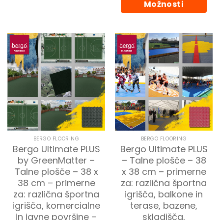
Možnosti
Ta
izdelek
ima
več
različic.
Možnosti
lahko
izberete
na
strani
izdelka
BERGO FLOORING
BERGO FLOORING
Bergo Ultimate PLUS
Bergo Ultimate PLUS
by GreenMatter –
– Talne plošče – 38
Talne plošče – 38 x
x 38 cm – primerne
38 cm – primerne
za: različna športna
za: različna športna
igrišča, balkone in
igrišča, komercialne
terase, bazene,
in javne površine –
skladišča,