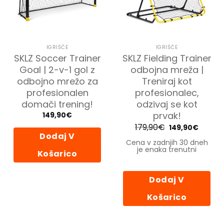
IGRIŠČE
IGRIŠČE
SKLZ Soccer Trainer
SKLZ Fielding Trainer
Goal | 2-v-1 gol z
odbojna mreža |
odbojno mrežo za
Treniraj kot
profesionalen
profesionalec,
domači trening!
odzivaj se kot
prvak!
149,90
€
179,90
€
Izvirna
Trenut
149,90
€
cena
cena
Dodaj V
je
je:
Cena v zadnjih 30 dneh
bila:
149,90€
je enaka trenutni
179,90€.
Košarico
Dodaj V
Košarico