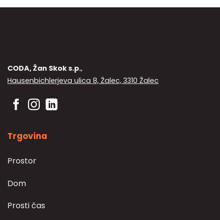
več
različic.
Možnosti
lahko
izberete
na
CODA, Žan Skok s.p.
,
strani
Hausenbichlerjeva ulica 8, Žalec, 3310 Žalec
izdelka
Trgovina
Prostor
Dom
Prosti čas