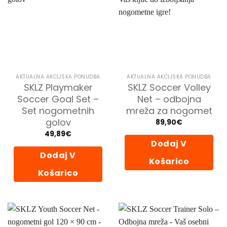
Možnosti
lahko
izberete
na
strani
izdelka
AKTUALNA AKCIJSKA PONUDBA
AKTUALNA AKCIJSKA PONUDBA
SKLZ Playmaker
SKLZ Soccer Volley
Soccer Goal Set –
Net – odbojna
Set nogometnih
mreža za nogomet
golov
89,90
€
49,89
€
Dodaj V
Dodaj V
Košarico
Košarico