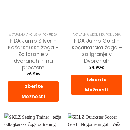
lahko
izberete
na
strani
izdelka
AKTUALNA AKCIJSKA PONUDBA
AKTUALNA AKCIJSKA PONUDBA
FIDA Jump Silver –
FIDA Jump Gold –
Košarkarska žoga –
Košarkarska žoga –
Za Igranje v
za Igranje v
dvoranah in na
Dvoranah
prostem
34,90
€
26,91
€
Izberite
Izberite
Možnosti
Možnosti
Ta
izdelek
Ta
ima
izdelek
več
ima
različic.
več
Možnosti
različic.