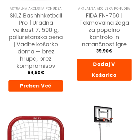
AKTUALNA AKCIJSKA PONUDBA
AKTUALNA AKCIJSKA PONUDBA
SKLZ Bashhhketball
FIDA FN-750 |
Pro | Uradna
Tekmovalna žoga
velikost 7, 590 g,
za popolno
poliuretanska pena
kontrolo in
| Vadite košarko
natančnost igre
doma — brez
39,90
€
hrupa, brez
Dodaj V
kompromisov
64,90
€
Košarico
Preberi Več