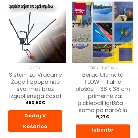
IGRIŠČE
BERGO FLOORING
Sistem za Vračanje
Bergo Ultimate
Žoge | Izpopolnite
FLOW – Talne
svoj met brez
plošče – 38 x 38 cm
izgubljenega časa!
– primerne za:
pickleball igrišča –
490,90
€
samo po naročilu
Dodaj V
9,27
€
Košarico
Izberite