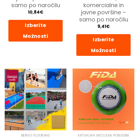
samo po naročilu
komercialne in
javne površine –
10,84
€
samo po naročilu
Izberite
9,41
€
Možnosti
Izberite
Ta
Možnosti
izdelek
ima
Ta
več
izdelek
različic.
ima
Možnosti
več
lahko
različic.
izberete
Možnosti
na
lahko
strani
izberete
izdelka
na
strani
izdelka
BERGO FLOORING
AKTUALNA AKCIJSKA PONUDBA