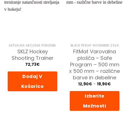
AKTUALNA AKCIJSKA PONUDBA
BLACK FRIDAY NOVEMBER 2024
SKLZ Hockey
FitMat Varovalna
Shooting Trainer
plošča – Safe
Program – 500 mm
72,73
€
x 500 mm – različne
Dodaj V
barve in debeline
Cenovni
12,90
€
–
19,90
€
Košarico
razpon:
od
12,90€
Izberite
do
19,90€
Možnosti
Ta
izdelek
ima