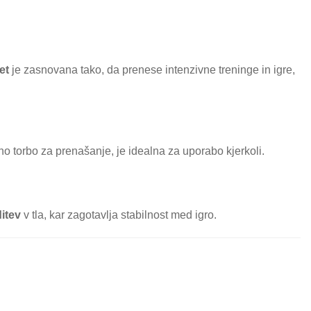
et
je zasnovana tako, da prenese intenzivne treninge in igre,
eno torbo za prenašanje, je idealna za uporabo kjerkoli.
ditev
v tla, kar zagotavlja stabilnost med igro.