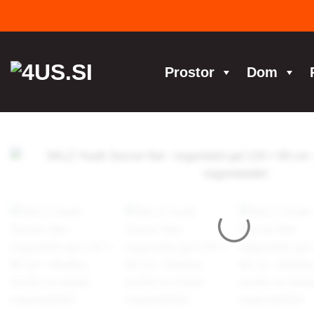
Skoči
na
vsebino
Prostor
Dom