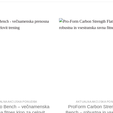
ALNA AKCIJSKA PONUDBA
AKTUALNA AKCIJSKA PO
 Bench – večnamenska
ProForm Carbon Stren
 fitnes klop za celovit
Bench – robustna in vs