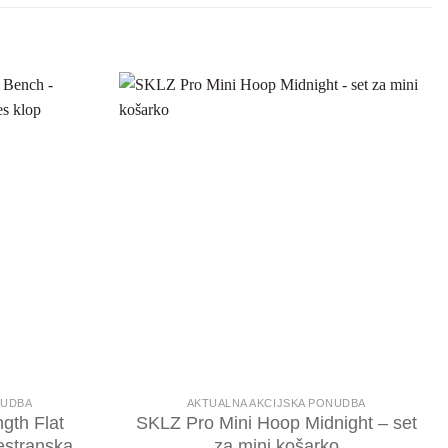
NUDBA
AKTUALNA AKCIJSKA PONUDBA
gth Flat
SKLZ Pro Mini Hoop Midnight – set
estranska
za mini košarko