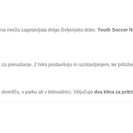
žna mreža zagotavljata dolgo življenjsko dobo.
Youth Soccer N
za prenašanje. Z hitro postavitvijo in razstavljanjem, ter prilož
vorišču, v parku ali v telovadnici. Vključuje
dva klina za pritr