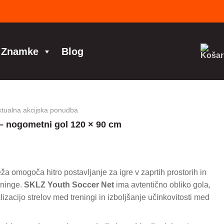
Znamke
Blog
ktualna akcijska ponudba
– nogometni gol 120 × 90 cm
a omogoča hitro postavljanje za igre v zaprtih prostorih in
eninge.
SKLZ Youth Soccer Net
ima avtentično obliko gola,
izacijo strelov med treningi in izboljšanje učinkovitosti med