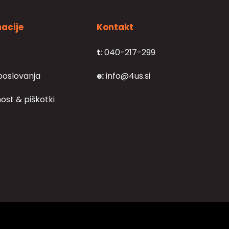
acije
Kontakt
t
: 040-217-299
poslovanja
e:
info@4us.si
ost & piškotki