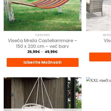
CASA.PRO
AKTU
Viseča Mreža Castellammare –
Vis
150 x 200 cm – več barv
Cenovni
35,99
€
–
49,99
€
razpon:
od
Izberite Možnosti
35,99€
do
49,99€
Ta
izdelek
ima
več
različic.
Možnosti
lahko
izberete