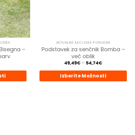
NUDBA
AKTUALNA AKCIJSKA PONUDBA
Bisegna –
Podstavek za senčnik Bomba –
barv
več oblik
Cenovni
49,49
€
–
54,74
€
razpon:
od
sti
Izberite Možnosti
49,49€
do
54,74€
Ta
izdelek
ima
več
različic.
i
Možnosti
lahko
izberete