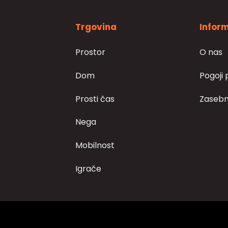
lahko
izberete
na
Trgovina
Inform
strani
izdelka
Prostor
O nas
Dom
Pogoji 
Prosti čas
Zasebn
Nega
Mobilnost
Igrače