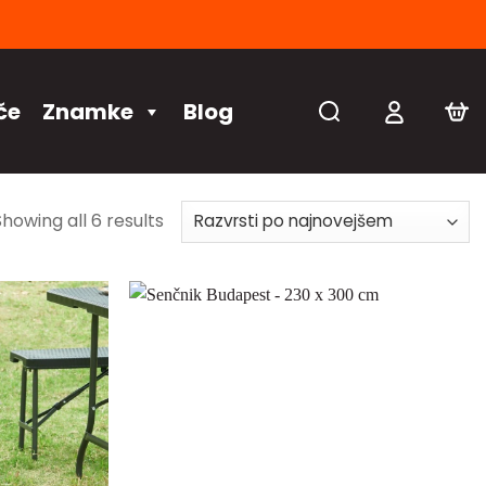
če
Znamke
Blog
Showing all 6 results