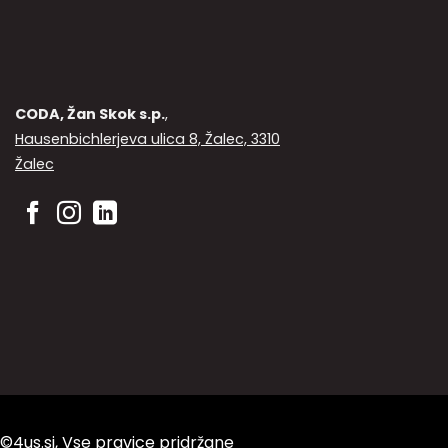
lahko
izberete
na
strani
izdelka
CODA, Žan Skok s.p.
,
Hausenbichlerjeva ulica 8, Žalec, 3310
Žalec
©4us.si, Vse pravice pridržane