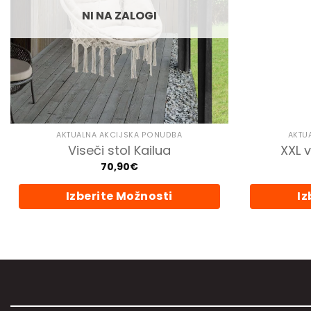
na
NI NA ZALOGI
strani
izdelka
AKTUALNA AKCIJSKA PONUDBA
AKTU
Viseči stol Kailua
XXL 
70,90
€
Izberite Možnosti
Iz
Ta
izdelek
ima
več
različic.
Možnosti