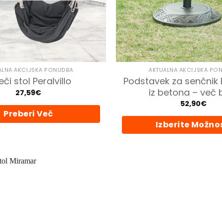
ALNA AKCIJSKA PONUDBA
AKTUALNA AKCIJSKA PO
Podstavek za senčnik 
eči stol Peralvillo
iz betona – več 
27,59
€
52,90
€
Preberi Več
Izberite Možno
Ta
izdelek
ima
več
različic.
Možnost
lahko
izberete