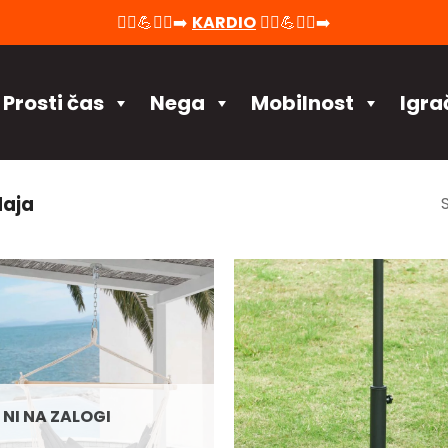
🚴‍♀️💪🏃‍♂️‍➡️
KARDIO
🚴‍♀️💪🏃‍♂️‍➡️
Prosti čas
Nega
Mobilnost
Igra
daja
NI NA ZALOGI