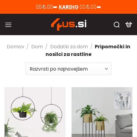
Skoči
🚴‍♀️💪🏃‍♂️‍➡️
KARDIO
🚴‍♀️💪🏃‍♂️‍➡️
na
vsebino
Domov
/
Dom
/
Dodatki za dom
/
Pripomočki in
nosilci za rastline