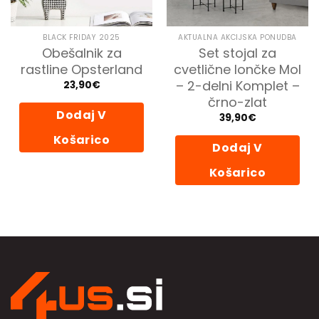
BLACK FRIDAY 2025
AKTUALNA AKCIJSKA PONUDBA
Obešalnik za
Set stojal za
rastline Opsterland
cvetlične lončke Mol
– 2-delni Komplet –
23,90
€
črno-zlat
Dodaj V
39,90
€
Košarico
Dodaj V
Košarico