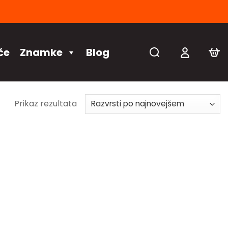
če
Znamke
Blog
Prikaz rezultata