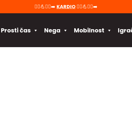
🚴‍♀️💪🏃‍♂️‍➡️
KARDIO
🚴‍♀️💪🏃‍♂️‍➡️
Prosti čas
Nega
Mobilnost
Igra