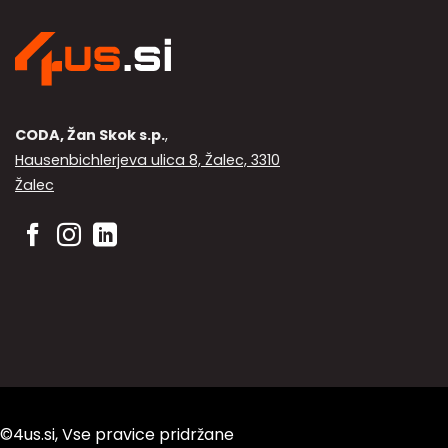
izberete
na
strani
izdelka
CODA, Žan Skok s.p.
,
Hausenbichlerjeva ulica 8, Žalec, 3310
Žalec
©4us.si, Vse pravice pridržane