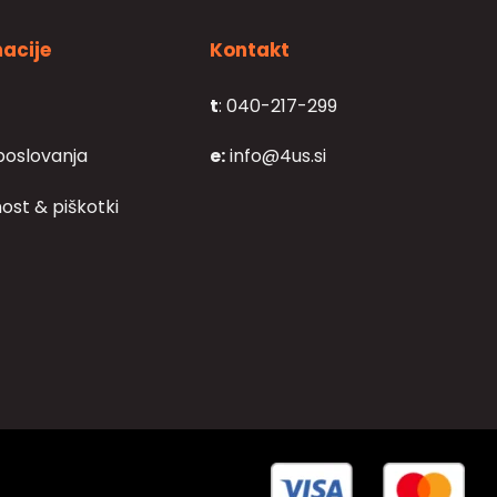
acije
Kontakt
t
: 040-217-299
poslovanja
e:
info@4us.si
ost & piškotki