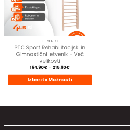
LETVENIKI
PTC Sport Rehabilitacijski in
Gimnastični letvenik – Več
velikosti
Cenovni
164,90
€
–
215,90
€
razpon:
od
Izberite Možnosti
164,90€
do
215,90€
Ta
izdelek
ima
več
različic.
Možnosti
lahko