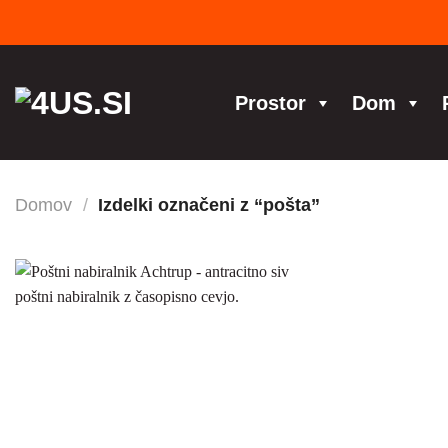
Skoči
na
vsebino
Prostor
Dom
Domov
/
Izdelki označeni z “pošta”