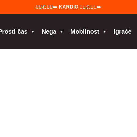
🚴‍♀️💪🏃‍♂️‍➡️
KARDIO
🚴‍♀️💪🏃‍♂️‍➡️
Prosti čas
Nega
Mobilnost
Igrače