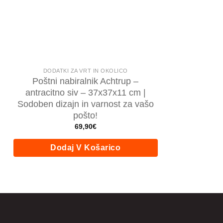
DODATKI ZA VRT IN OKOLICO
Poštni nabiralnik Achtrup –
antracitno siv – 37x37x11 cm |
Sodoben dizajn in varnost za vašo
pošto!
69,90
€
Dodaj V Košarico