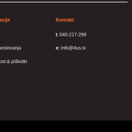
acije
Kontakt
t
: 040-217-299
poslovanja
e:
info@4us.si
st & piškotki