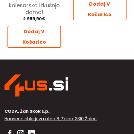
Dodaj V
kolesarsko izkušnjo
doma!
Košarico
2.999,90
€
Dodaj V
Košarico
CODA, Žan Skok s.p.
,
Hausenbichlerjeva ulica 8, Žalec, 3310 Žalec