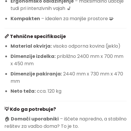
Ergonomsko oblazinjenje
– maksimalno udobje
tudi pri intenzivnih vajah 💺
Kompakten
– idealen za manjše prostore 🧩
📏 Tehnične specifikacije
Material okvirja:
visoko odporna kovina (jeklo)
Dimenzije izdelka:
približno 2400 mm x 700 mm
x 450 mm
Dimenzije pakiranja:
2440 mm x 730 mm x 470
mm
Neto teža:
cca. 120 kg
💡 Kdo ga potrebuje?
🏠
Domači uporabniki
– iščete napredno, a stabilno
rešitev za vadbo doma? To je to.