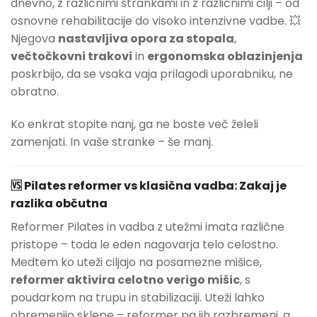
dnevno, z različnimi strankami in z različnimi cilji – od
osnovne rehabilitacije do visoko intenzivne vadbe. 💥
Njegova
nastavljiva opora za stopala
,
večtočkovni trakovi
in
ergonomska oblazinjenja
poskrbijo, da se vsaka vaja prilagodi uporabniku, ne
obratno.
Ko enkrat stopite nanj, ga ne boste več želeli
zamenjati. In vaše stranke – še manj.
🆚 Pilates reformer vs klasična vadba: Zakaj je
razlika občutna
Reformer Pilates in vadba z utežmi imata različne
pristope – toda le eden nagovarja telo celostno.
Medtem ko uteži ciljajo na posamezne mišice,
reformer aktivira celotno verigo mišic
, s
poudarkom na trupu in stabilizaciji. Uteži lahko
obremenijo sklepe – reformer pa jih razbremeni, a