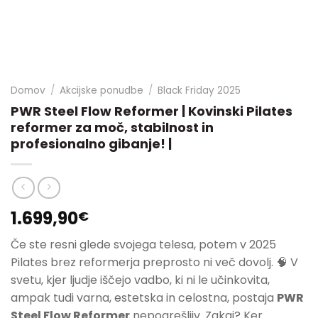
Domov
/
Akcijske ponudbe
/
Black Friday 2025
PWR Steel Flow Reformer | Kovinski Pilates
reformer za moč, stabilnost in
profesionalno gibanje! |
1.699,90
€
Če ste resni glede svojega telesa, potem v 2025
Pilates brez reformerja preprosto ni več dovolj. 🧠 V
svetu, kjer ljudje iščejo vadbo, ki ni le učinkovita,
ampak tudi varna, estetska in celostna, postaja
PWR
Steel Flow Reformer
nepogrešljiv. Zakaj? Ker