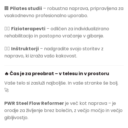
🏢
Pilates studii
– robustna naprava, pripravljena za
vsakodnevno profesionalno uporabo.
🧑‍⚕️
Fizioterapevti
– odličen za individualizirano
rehabilitacijo in postopno vračanje v gibanje.
🧘‍♀️
Inštruktorji
– nadgradite svojo storitev z
napravo, ki izraža vašo kakovost.
🔥 Čas je za preobrat – v telesu in v prostoru
Vaše telo si zasluži najboljše. In vaše stranke še bolj.
🚀
PWR Steel Flow Reformer
je več kot naprava – je
orodje za življenje brez bolečin, z večjo močjo in večjo
gibljivostjo.