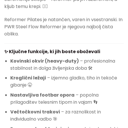
kljub temu krepi. 🧘‍♀️
Reformer Pilates je natančen, varen in vsestranski. In
PWR Steel Flow Reformer je njegova najbolj čista
oblika.
✨ Ključne funkcije, ki jih boste oboževali
Kovinski okvir (heavy-duty)
– profesionalna
stabilnost in dolga življenjska doba 🛠️
Kroglični ležaji
– izjemno gladko, tiho in tekoče
gibanje 🤫
Nastavljiva footbar opora
– popolna
prilagoditev telesnim tipom in vajam 👣
Večtočkovni trakovi
– za raznolikost in
individualno vadbo 🎯