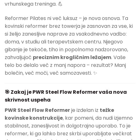
vrhunskega treninga. 💪
Reformer Pilates ni več luksuz – je nova osnova. Ta
kovinski reformer brez towerja je zasnovan za vse, ki
si želijo zanesljive naprave za vsakodnevno vadbo:
doma, v studiu ali terapevtskem centru. Njegovo
gibanje je tekoče, tiho in popolnoma nadzorovano,
zahvaljujoč
preciznim krogličnim ležajem
. Vaše
telo bo delalo več z manj napora – rezultat? Manj
bolečin, več moči, več samozavesti. ✨
🎯 Zakaj je PWR Steel Flow Reformer vaša nova
skrivnost uspeha
PWR Steel Flow Reformer
je izdelan iz
težke
kovinske konstrukcije
, kar pomeni, da nudi izjemno
stabilnost, zanesljivost in dolgotrajno uporabo. To je
reformer, ki ga lahko brez skrbi uporabljate večkrat