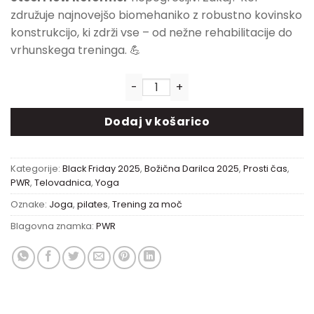
združuje najnovejšo biomehaniko z robustno kovinsko
konstrukcijo, ki zdrži vse – od nežne rehabilitacije do
vrhunskega treninga. 💪
PWR Steel Flow Reformer | Kov
Dodaj v košarico
Kategorije:
Black Friday 2025
,
Božična Darilca 2025
,
Prosti čas
,
PWR
,
Telovadnica
,
Yoga
Oznake:
Joga
,
pilates
,
Trening za moč
Blagovna znamka:
PWR