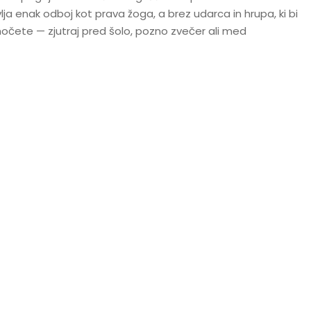
a enak odboj kot prava žoga, a brez udarca in hrupa, ki bi
 hočete — zjutraj pred šolo, pozno zvečer ali med