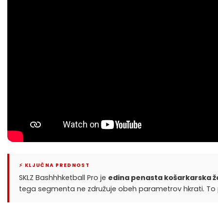
⚡ KLJUČNA PREDNOST
SKLZ Bashhhketball Pro je
edina penasta košarkarska žog
tega segmenta ne združuje obeh parametrov hkrati. To p