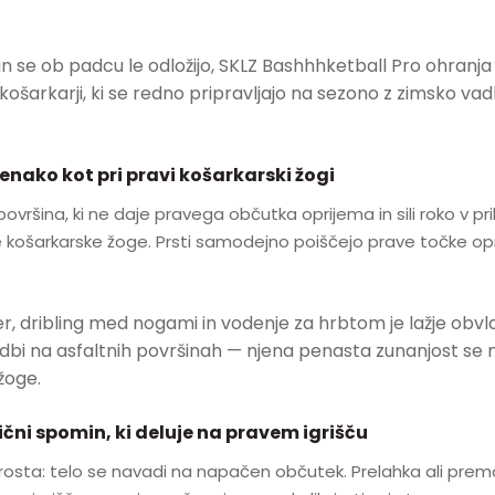
e in se ob padcu le odložijo, SKLZ Bashhhketball Pro ohran
košarkarji, ki se redno pripravljajo na sezono z zimsko vad
enako kot pri pravi košarkarski žogi
vršina, ki ne daje pravega občutka oprijema in sili roko v pri
ne košarkarske žoge. Prsti samodejno poiščejo prave točke op
er, dribling med nogami in vodenje za hrbtom je lažje obv
dbi na asfaltnih površinah — njena penasta zunanjost se n
žoge.
ični spomin, ki deluje na pravem igrišču
rosta: telo se navadi na napačen občutek. Prelahka ali pre