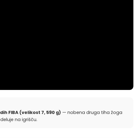
h FIBA (velikost 7, 590 g)
— nobena druga tiha žoga
eluje na igrišču.