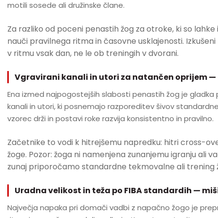
motili sosede ali družinske člane.
Za razliko od poceni penastih žog za otroke, ki so lahk
nauči pravilnega ritma in časovne usklajenosti. Izkušeni 
v ritmu vsak dan, ne le ob treningih v dvorani.
Vgravirani kanali in utori za natančen oprijem — 
Ena izmed najpogostejših slabosti penastih žog je gladka po
kanali in utori, ki posnemajo razporeditev šivov standard
vzorec drži in postavi roke razvija konsistentno in pravilno.
Začetnike to vodi k hitrejšemu napredku: hitri cross-ov
žoge. Pozor: žoga ni namenjena zunanjemu igranju ali va
zunaj priporočamo standardne tekmovalne ali trening 
Uradna velikost in teža po FIBA standardih — miš
Največja napaka pri domači vadbi z napačno žogo je prep