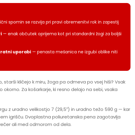
čni spomin se razvija pri pravi obremenitvi rok in zapestij
i
— enak občutek oprijema kot pri standardni žogi za boljši
kratni uporabi
— penasta mešanica ne izgubi oblike niti
 starši kličejo k miru, žoga pa odmeva po vsej hiši? Vsak
 okorno. Za košarkarje, ki resno delajo na sebi, vsaka
gu z uradno velikostjo 7 (29,5″) in uradno težo 590 g — kar
em igrišču. Dvoplastna poliuretanska pena zagotavlja
o zvečer ali med odmorom od dela.