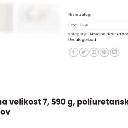
Ni na zalogi
Šifra:
17658
Kategorije:
Aktualna akcijska p
Uncategorized
a velikost 7, 590 g, poliuretan
sov