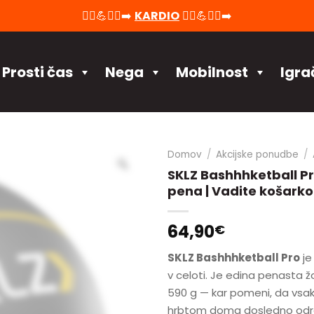
🚴‍♀️💪🏃‍♂️‍➡️
KARDIO
🚴‍♀️💪🏃‍♂️‍➡️
Prosti čas
Nega
Mobilnost
Igra
Domov
/
Akcijske ponudbe
/
SKLZ Bashhhketball Pro
pena | Vadite košark
64,90
€
SKLZ Bashhhketball Pro
j
v celoti. Je edina penasta ž
590 g — kar pomeni, da vsak
hrbtom doma dosledno odra