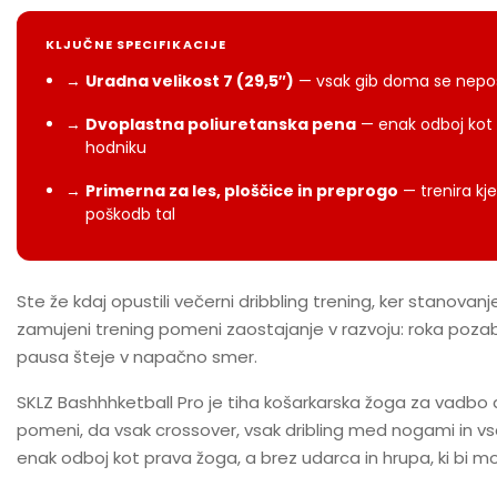
KLJUČNE SPECIFIKACIJE
→
Uradna velikost 7 (29,5″)
— vsak gib doma se nepos
→
Dvoplastna poliuretanska pena
— enak odboj kot 
hodniku
→
Primerna za les, ploščice in preprogo
— trenira kje
poškodb tal
Ste že kdaj opustili večerni dribbling trening, ker stanova
zamujeni trening pomeni zaostajanje v razvoju: roka pozabi
pausa šteje v napačno smer.
SKLZ Bashhhketball Pro je tiha košarkarska žoga za vadbo d
pomeni, da vsak crossover, vsak dribling med nogami in 
enak odboj kot prava žoga, a brez udarca in hrupa, ki bi m