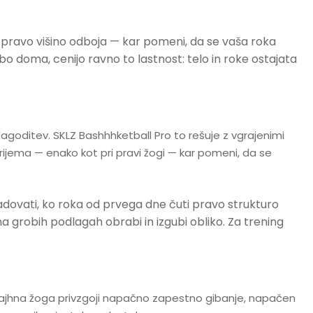
ja pravo višino odboja — kar pomeni, da se vaša roka
bo doma, cenijo ravno to lastnost: telo in roke ostajata
lagoditev. SKLZ Bashhhketball Pro to rešuje z vgrajenimi
rijema — enako kot pri pravi žogi — kar pomeni, da se
ladovati, ko roka od prvega dne čuti pravo strukturo
a grobih podlagah obrabi in izgubi obliko. Za trening
majhna žoga privzgoji napačno zapestno gibanje, napačen