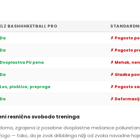
KLZ BASHHHKETBALL PRO
STANDARDNE
 Da
✗ Pogosto p
 Da
✗ Pogosto pr
 Dvoplastna PU pena
✗ Mehak, nen
 Da
✗ Gladka pov
Les, ploščice, preproga
✗ Pogosto sa
 Da
✗ Deformacija
eni resnično svobodo treninga
doma, zgrajena iz posebne dvoplastne mešanice poliuretanske
go — tako, da je zvok dribblinga nižji od zvoka navadne hoje p