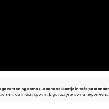
a za trening doma z uradno velikostjo in težo po standardi
omeni, da mišični spomin, ki ga razvijete doma, neposredno d