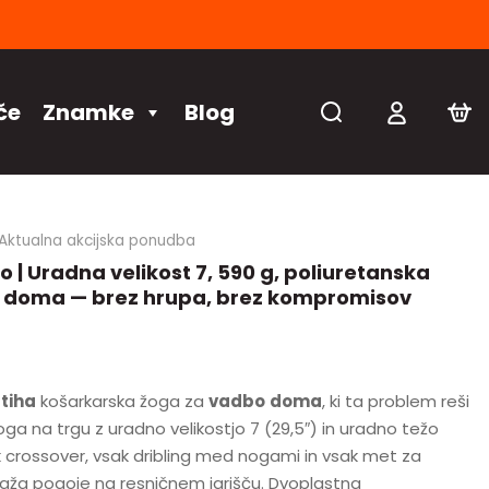
če
Znamke
Blog
Aktualna akcijska ponudba
 | Uradna velikost 7, 590 g, poliuretanska
o doma — brez hrupa, brez kompromisov
e
tiha
košarkarska žoga za
vadbo
doma
, ki ta problem reši
oga na trgu z uradno velikostjo 7 (29,5″) in uradno težo
 crossover, vsak dribling med nogami in vsak met za
ža pogoje na resničnem igrišču. Dvoplastna