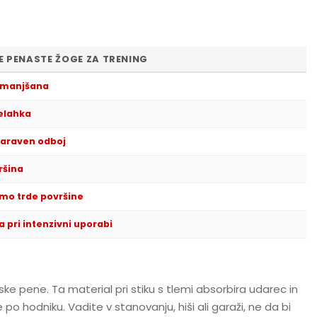
 PENASTE ŽOGE ZA TRENING
omanjšana
elahka
araven odboj
ršina
mo trde površine
 pri intenzivni uporabi
 pene. Ta material pri stiku s tlemi absorbira udarec in
o hodniku. Vadite v stanovanju, hiši ali garaži, ne da bi