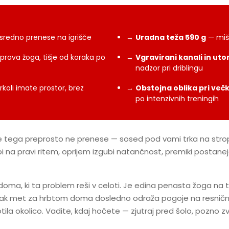
redno prenese na igrišče
→
Uradna teža 590 g
— miši
prava žoga, tišje od koraka po
→
Vgravirani kanali in utor
nadzor pri driblingu
rkoli imate prostor, brez
→
Obstojna oblika pri več
po intenzivnih treningih
nje tega preprosto ne prenese — sosed pod vami trka na strop,
 na pravi ritem, oprijem izgubi natančnost, premiki postanejo
oma, ki ta problem reši v celoti. Je edina penasta žoga na tr
vsak met za hrbtom doma dosledno odraža pogoje na resničn
otila okolico. Vadite, kdaj hočete — zjutraj pred šolo, pozn