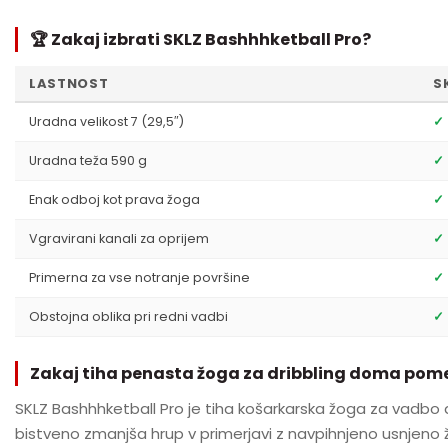
🏆 Zakaj izbrati SKLZ Bashhhketball Pro?
LASTNOST
S
Uradna velikost 7 (29,5″)
✓
Uradna teža 590 g
✓
Enak odboj kot prava žoga
✓
Vgravirani kanali za oprijem
✓
Primerna za vse notranje površine
✓ 
Obstojna oblika pri redni vadbi
✓
Zakaj tiha penasta žoga za dribbling doma pom
SKLZ Bashhhketball Pro je tiha košarkarska žoga za vadbo 
bistveno zmanjša hrup v primerjavi z navpihnjeno usnjeno žo