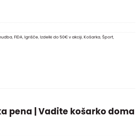
onudba
,
FIDA
,
Igrišče
,
Izdelki do 50€ v akciji
,
Košarka
,
Šport
,
ska pena | Vadite košarko doma