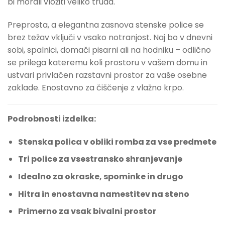
bi morali vložiti veliko truda.
Preprosta, a elegantna zasnova stenske police se
brez težav vključi v vsako notranjost. Naj bo v dnevni
sobi, spalnici, domači pisarni ali na hodniku – odlično
se prilega kateremu koli prostoru v vašem domu in
ustvari privlačen razstavni prostor za vaše osebne
zaklade. Enostavno za čiščenje z vlažno krpo.
Podrobnosti izdelka:
Stenska polica v obliki romba za vse predmete
Tri police za vsestransko shranjevanje
Idealno za okraske, spominke in drugo
Hitra in enostavna namestitev na steno
Primerno za vsak bivalni prostor