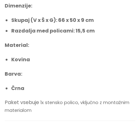
Dimenzije:
Skupaj (V x Š x G): 66 x 50 x 9 cm
Razdalja med policami: 15,5 cm
Material:
Kovina
Barva:
Črna
Paket vsebuje
1x stensko polico, vključno z montažnim
materialom