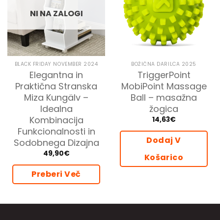
NI NA ZALOGI
BLACK FRIDAY NOVEMBER 2024
BOŽIČNA DARILCA 2025
Elegantna in
TriggerPoint
Praktična Stranska
MobiPoint Massage
Miza Kungälv –
Ball – masažna
Idealna
žogica
Kombinacija
14,63
€
Funkcionalnosti in
Dodaj V
Sodobnega Dizajna
49,90
€
Košarico
Preberi Več