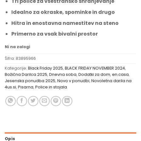
Tri police za vsestransko shranjevanje
Idealno za okraske, spominke in drugo
Hitra in enostavna namestitev na steno
Primerno za vsak bivalni prostor
Ni na zalogi
Šifra:
83895966
Kategorije:
Black Friday 2025
,
BLACK FRIDAY NOVEMBER 2024
,
Božična Darilca 2025
,
Dnevna soba
,
Dodatki za dom
,
en.casa
,
Jesenska ponudba 2025
,
Novo v ponudbi
,
Novoletna darila na
4us.si
,
Pisarna
,
Police in stojala
Opis