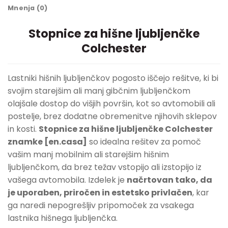
Mnenja (0)
Stopnice za hišne ljubljenčke
Colchester
Lastniki hišnih ljubljenčkov pogosto iščejo rešitve, ki bi
svojim starejšim ali manj gibčnim ljubljenčkom
olajšale dostop do višjih površin, kot so avtomobili ali
postelje, brez dodatne obremenitve njihovih sklepov
in kosti.
Stopnice za hišne ljubljenčke Colchester
znamke [en.casa]
so idealna rešitev za pomoč
vašim manj mobilnim ali starejšim hišnim
ljubljenčkom, da brez težav vstopijo ali izstopijo iz
vašega avtomobila. Izdelek je
načrtovan tako, da
je uporaben, priročen in estetsko privlačen
, kar
ga naredi nepogrešljiv pripomoček za vsakega
lastnika hišnega ljubljenčka.