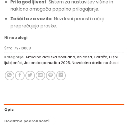
Prilagodljivost
: Sistem za nastavitev višine in
naklona omogoča popolno prilagajanje.
Zaščita za vozila
: Nezdrsni penasti ročaji
preprečujejo praske.
Ni na zalogi
Šifra:
79710068
Kategorije:
Aktualna akcijska ponudba
,
en.casa
,
Garaža
,
Hišni
ljubljenčki
,
Jesenska ponudba 2025
,
Novoletna darila na 4us.si
Opis
Dodatne podrobnosti