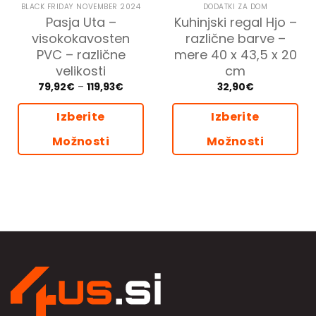
BLACK FRIDAY NOVEMBER 2024
DODATKI ZA DOM
Pasja Uta –
Kuhinjski regal Hjo –
visokokavosten
različne barve –
PVC – različne
mere 40 x 43,5 x 20
velikosti
cm
Cenovni
79,92
€
–
119,93
€
32,90
€
razpon:
od
79,92€
Izberite
Izberite
do
119,93€
Možnosti
Možnosti
Ta
Ta
izdelek
izdelek
ima
ima
več
več
različic.
različic.
Možnosti
Možnosti
lahko
lahko
izberete
izberete
na
na
strani
strani
izdelka
izdelka