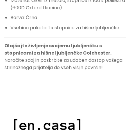
Material: Okvir iz metala, stopnice iz 100% poliestra
(600D Oxford tkanina)
Barva: Črna
Vsebina paketa: 1 x stopnice za hišne ljubljenčke
Olajšajte življenje svojemu ljubljenčku s
stopnicami za hišne ljubljenčke Colchester.
Naročite zdaj in poskrbite za udoben dostop vašega
štirinožnega prijatelja do vseh višjih površin!