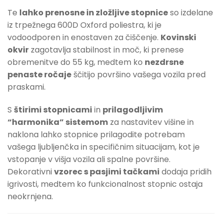
Te
lahko prenosne in zložljive stopnice
so izdelane
iz trpežnega 600D Oxford poliestra, ki je
vodoodporen in enostaven za čiščenje.
Kovinski
okvir
zagotavlja stabilnost in moč, ki prenese
obremenitve do 55 kg, medtem ko
nezdrsne
penaste ročaje
ščitijo površino vašega vozila pred
praskami.
S
štirimi stopnicami
in
prilagodljivim
“harmonika” sistemom
za nastavitev višine in
naklona lahko stopnice prilagodite potrebam
vašega ljubljenčka in specifičnim situacijam, kot je
vstopanje v višja vozila ali spalne površine.
Dekorativni
vzorec s pasjimi tačkami
dodaja pridih
igrivosti, medtem ko funkcionalnost stopnic ostaja
neokrnjena.