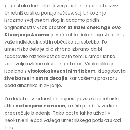
popestrila dom ali delovni prostor, je pogosto izziv.
Umetniška slika ponuja rešitev, saj lahko z njo
izrazimo svoj osebni slog in dodamo pridih
originalnosti v vsak prostor.
Slika Michelangelovo
Stvarjenje Adama
je več kot le dekoracija. Je odraz
vaše individualnosti in občutka za estetiko. To
umetniško delo je bilo skrbno izbrano, da bi
zagotovilo raznolikost stilov in tem, s čimer lahko
zadovolji različne okuse in potrebe. Vsaka slika je
izdelana z
visokokakovostnim tiskom
, ki zagotavlja
žive barve
in
ostre detajle
, kar vašemu prostoru
doda dinamiko in življenje.
Za dodatno vrednost in trajnost je vsaka umetniški
slika
natisnjena na način
, ki ščiti pred UV žarki in
preprečuje bledenje. Tako boste lahko uživali v
neokrnjeni lepoti vašega umetniškega potiska skozi
leta.