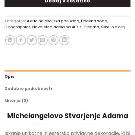
Dodaj v košarico
Kategorije:
Aktualna akcijska ponudba
,
Dnevna soba
,
Eurographics
,
Novoletna darila na 4us.si
,
Pisarna
,
Slike in okvirji
Opis
Dodatne podrobnosti
Mnenja (0)
Michelangelovo Stvarjenje Adama
Iskanje unikatne in estetsko privlačne dekoracije, ki bi