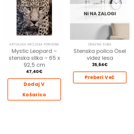
NI NA ZALOGI
AKTUALNA AKCIJSKA PONUDBA
DNEVNA SOBA
Mystic Leopard –
Stenska polica Ösel
stenska slika – 65 x
videz lesa
92,5 cm
35,64
€
47,40
€
Preberi Več
Dodaj V
Košarico