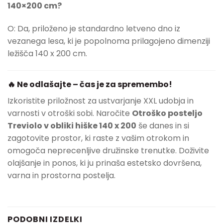
140×200 cm?
O: Da, priloženo je standardno letveno dno iz
vezanega lesa, ki je popolnoma prilagojeno dimenziji
ležišča 140 x 200 cm.
🔥 Ne odlašajte – čas je za spremembo!
Izkoristite priložnost za ustvarjanje XXL udobja in
varnosti v otroški sobi. Naročite
Otroško posteljo
Treviolo v obliki hiške 140 x 200
še danes in si
zagotovite prostor, ki raste z vašim otrokom in
omogoča neprecenljive družinske trenutke. Doživite
olajšanje in ponos, ki ju prinaša estetsko dovršena,
varna in prostorna postelja.
PODOBNI IZDELKI