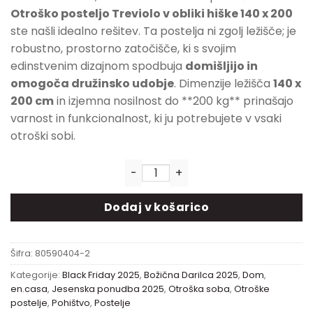
Otroško posteljo Treviolo v obliki hiške 140 x 200
ste našli idealno rešitev. Ta postelja ni zgolj ležišče; je
robustno, prostorno zatočišče, ki s svojim
edinstvenim dizajnom spodbuja
domišljijo in
omogoča družinsko udobje
. Dimenzije ležišča
140 x
200 cm
in izjemna nosilnost do **200 kg** prinašajo
varnost in funkcionalnost, ki ju potrebujete v vsaki
otroški sobi.
Otroška postelja Treviolo v ob
Dodaj v košarico
Šifra:
80590404-2
Kategorije:
Black Friday 2025
,
Božična Darilca 2025
,
Dom
,
en.casa
,
Jesenska ponudba 2025
,
Otroška soba
,
Otroške
postelje
,
Pohištvo
,
Postelje