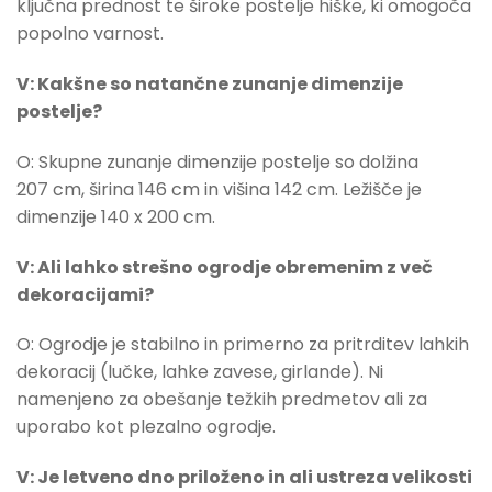
ključna prednost te široke postelje hiške, ki omogoča
popolno varnost.
V: Kakšne so natančne zunanje dimenzije
postelje?
O: Skupne zunanje dimenzije postelje so dolžina
207 cm, širina 146 cm in višina 142 cm. Ležišče je
dimenzije 140 x 200 cm.
V: Ali lahko strešno ogrodje obremenim z več
dekoracijami?
O: Ogrodje je stabilno in primerno za pritrditev lahkih
dekoracij (lučke, lahke zavese, girlande). Ni
namenjeno za obešanje težkih predmetov ali za
uporabo kot plezalno ogrodje.
V: Je letveno dno priloženo in ali ustreza velikosti