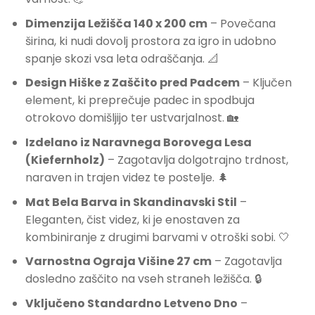
Dimenzija Ležišča 140 x 200 cm
– Povečana
širina, ki nudi dovolj prostora za igro in udobno
spanje skozi vsa leta odraščanja. 📐
Design Hiške z Zaščito pred Padcem
– Ključen
element, ki preprečuje padec in spodbuja
otrokovo domišljijo ter ustvarjalnost. 🏡
Izdelano iz Naravnega Borovega Lesa
(Kiefernholz)
– Zagotavlja dolgotrajno trdnost,
naraven in trajen videz te postelje. 🌲
Mat Bela Barva in Skandinavski Stil
–
Eleganten, čist videz, ki je enostaven za
kombiniranje z drugimi barvami v otroški sobi. 🤍
Varnostna Ograja Višine 27 cm
– Zagotavlja
dosledno zaščito na vseh straneh ležišča. 🔒
Vključeno Standardno Letveno Dno
–