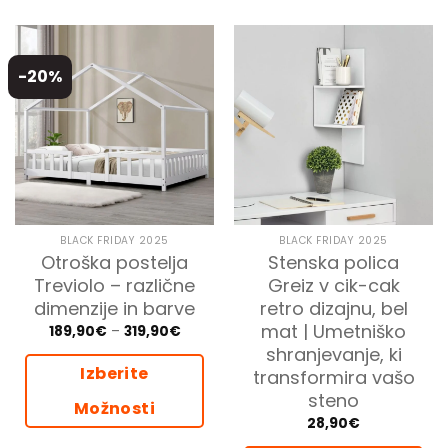
-20%
BLACK FRIDAY 2025
BLACK FRIDAY 2025
Otroška postelja
Stenska polica
Treviolo – različne
Greiz v cik-cak
dimenzije in barve
retro dizajnu, bel
mat | Umetniško
Cenovni
189,90
€
–
319,90
€
razpon:
shranjevanje, ki
od
189,90€
Izberite
transformira vašo
do
319,90€
steno
Možnosti
28,90
€
Ta