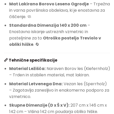
Mat Lakirano Borovo Leseno Ogrodje
– Trpežna
in varna površinska obdelava, ki je enostavna za
čiščenje. 🧼
Standardna Dimenzija 140 x 200 cm
–
Enostavno iskanje ustreznih vzmetnic in
posteljnine za to
Otroško posteljo Treviolo v
obliki hiške
. 🔄
📏 Tehnične specifikacije
Material Ležišča:
Naraven Borov les (Kiefernholz)
– Trden in stabilen material, mat lakiran.
Material Letvenega Dna:
Vezan les (Sperrholz)
– Zagotavlja zanesljivo in enakomerno podporo za
vzmetnico.
Skupne Dimenzije (D x Š x V):
207 cm x 146 cm x
142 cm – Višina 142 cm poudarja obliko hiške.