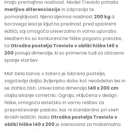
imajo premajhno nosilnost. Model Treviolo prinaša
merljivo diferenciacijo
in odpravlja te
pomanjkljivosti. Njena izjemna nosilnost
200 kg
iz
borovega lesa je ključna prednost pred splošnimi
ležišči, saj omogoča univerzalno in varno uporabo.
Medtem ko so konkurenčne hiške pogosto preozke,
ta
Otroška postelja Treviolo v obliki hiške 140 x
200
ponuja dimenzije, ki so primerne tudi za občasno
spanje staršev.
Mat bela barva, v katero je lakirana postelja,
zagotavlja daljšo življenjsko dobo kot neobdelan les in
se zlahka čisti. Univerzalna dimenzija
140 x 200 cm
olajša iskanje vzmetnic. Ograja, vključena v design
hiške, omogoča estetsko in varno rešitev za
preprečevanje padcev, kar ni standardno pri vseh
širokih ležiščih. Naša
Otroška postelja Treviolo v
obliki hiške 140 x 200
je zasnovana za maksimalno