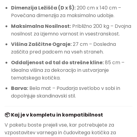
Dimenzija Ležišča (D x Š):
200 cm x 140 cm –
Povečana dimenzija za maksimalno udobje.
Maksimalna Nosilnost:
Približno 200 kg – Dvojna
nosilnost za izjemno varnost in vsestranskost.
Višina Zaščitne Ograje:
27 cm – Dosledna
zaščita pred padcem na vseh straneh.
Oddaljenost od tal do strešne kline:
85 cm –
Idealna višina za dekoracijo in ustvarjanje
tematskega kotička.
Barva:
Bela mat – Poudarja svetlobo v sobi in
dopolnjuje skandinavski stil.
📦 Kaj je v kompletu in kompatibilnost
V paketu boste prejeli vse, kar potrebujete za
vzpostavitev varnega in čudovitega kotička za