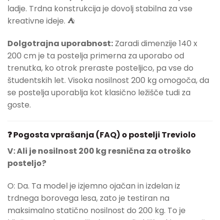
ladje. Trdna konstrukcija je dovolj stabilna za vse
kreativne ideje. ⛺
Dolgotrajna uporabnost:
Zaradi dimenzije 140 x
200 cm je ta postelja primerna za uporabo od
trenutka, ko otrok preraste posteljico, pa vse do
študentskih let. Visoka nosilnost 200 kg omogoča, da
se postelja uporablja kot klasično ležišče tudi za
goste.
❓ Pogosta vprašanja (FAQ) o postelji Treviolo
V: Ali je nosilnost 200 kg resnična za otroško
posteljo?
O: Da. Ta model je izjemno ojačan in izdelan iz
trdnega borovega lesa, zato je testiran na
maksimalno statično nosilnost do 200 kg. To je