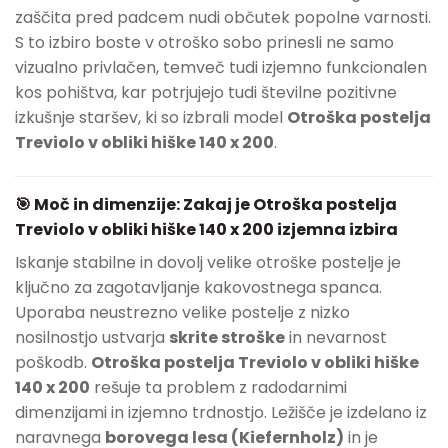
zaščita pred padcem nudi občutek popolne varnosti.
S to izbiro boste v otroško sobo prinesli ne samo
vizualno privlačen, temveč tudi izjemno funkcionalen
kos pohištva, kar potrjujejo tudi številne pozitivne
izkušnje staršev, ki so izbrali model
Otroška postelja
Treviolo v obliki hiške 140 x 200
.
🎯 Moč in dimenzije: Zakaj je Otroška postelja
Treviolo v obliki hiške 140 x 200 izjemna izbira
Iskanje stabilne in dovolj velike otroške postelje je
ključno za zagotavljanje kakovostnega spanca.
Uporaba neustrezno velike postelje z nizko
nosilnostjo ustvarja
skrite stroške
in nevarnost
poškodb.
Otroška postelja Treviolo v obliki hiške
140 x 200
rešuje ta problem z radodarnimi
dimenzijami in izjemno trdnostjo. Ležišče je izdelano iz
naravnega
borovega lesa (Kiefernholz)
in je