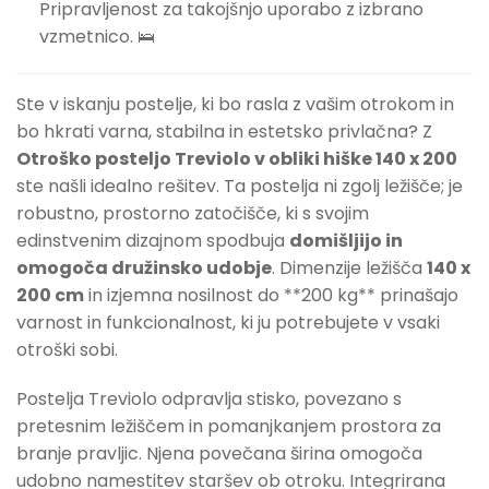
Pripravljenost za takojšnjo uporabo z izbrano
vzmetnico. 🛌
Ste v iskanju postelje, ki bo rasla z vašim otrokom in
bo hkrati varna, stabilna in estetsko privlačna? Z
Otroško posteljo Treviolo v obliki hiške 140 x 200
ste našli idealno rešitev. Ta postelja ni zgolj ležišče; je
robustno, prostorno zatočišče, ki s svojim
edinstvenim dizajnom spodbuja
domišljijo in
omogoča družinsko udobje
. Dimenzije ležišča
140 x
200 cm
in izjemna nosilnost do **200 kg** prinašajo
varnost in funkcionalnost, ki ju potrebujete v vsaki
otroški sobi.
Postelja Treviolo odpravlja stisko, povezano s
pretesnim ležiščem in pomanjkanjem prostora za
branje pravljic. Njena povečana širina omogoča
udobno namestitev staršev ob otroku. Integrirana