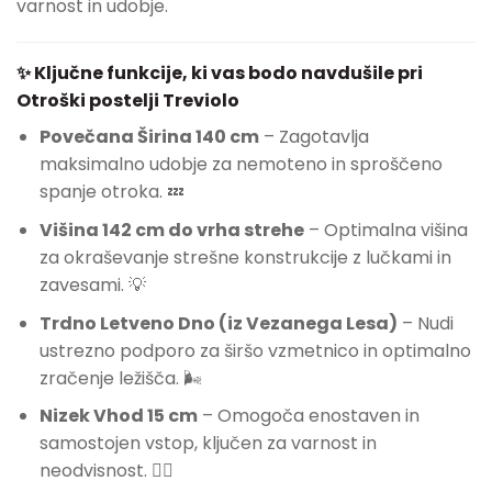
varnost in udobje.
✨ Ključne funkcije, ki vas bodo navdušile pri
Otroški postelji Treviolo
Povečana Širina 140 cm
– Zagotavlja
maksimalno udobje za nemoteno in sproščeno
spanje otroka. 💤
Višina 142 cm do vrha strehe
– Optimalna višina
za okraševanje strešne konstrukcije z lučkami in
zavesami. 💡
Trdno Letveno Dno (iz Vezanega Lesa)
– Nudi
ustrezno podporo za širšo vzmetnico in optimalno
zračenje ležišča. 🌬️
Nizek Vhod 15 cm
– Omogoča enostaven in
samostojen vstop, ključen za varnost in
neodvisnost. 🚶‍♀️