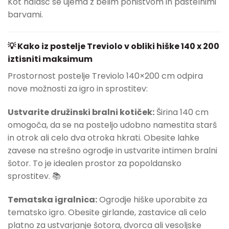
Kot nalašč se ujema z belim pohištvom in pastelnimi
barvami.
💡 Kako iz postelje Treviolo v obliki hiške 140 x 200
iztisniti maksimum
Prostornost postelje Treviolo 140×200 cm odpira
nove možnosti za igro in sprostitev:
Ustvarite družinski bralni kotiček:
Širina 140 cm
omogoča, da se na posteljo udobno namestita starš
in otrok ali celo dva otroka hkrati. Obesite lahke
zavese na strešno ogrodje in ustvarite intimen bralni
šotor. To je idealen prostor za popoldansko
sprostitev. 📚
Tematska igralnica:
Ogrodje hiške uporabite za
tematsko igro. Obesite girlande, zastavice ali celo
platno za ustvarjanje šotora, dvorca ali vesoljske