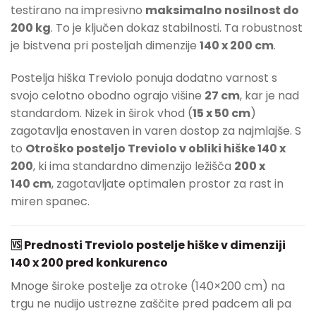
testirano na impresivno
maksimalno nosilnost do
200 kg
. To je ključen dokaz stabilnosti. Ta robustnost
je bistvena pri posteljah dimenzije
140 x 200 cm
.
Postelja hiška Treviolo ponuja dodatno varnost s
svojo celotno obodno ograjo višine
27 cm
, kar je nad
standardom. Nizek in širok vhod (
15 x 50 cm
)
zagotavlja enostaven in varen dostop za najmlajše. S
to
Otroško posteljo Treviolo v obliki hiške 140 x
200
, ki ima standardno dimenzijo ležišča
200 x
140 cm
, zagotavljate optimalen prostor za rast in
miren spanec.
🆚 Prednosti Treviolo postelje hiške v dimenziji
140 x 200 pred konkurenco
Mnoge široke postelje za otroke (140×200 cm) na
trgu ne nudijo ustrezne zaščite pred padcem ali pa