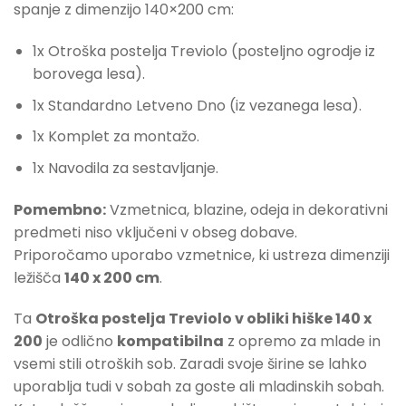
spanje z dimenzijo 140×200 cm:
1x Otroška postelja Treviolo (posteljno ogrodje iz
borovega lesa).
1x Standardno Letveno Dno (iz vezanega lesa).
1x Komplet za montažo.
1x Navodila za sestavljanje.
Pomembno:
Vzmetnica, blazine, odeja in dekorativni
predmeti niso vključeni v obseg dobave.
Priporočamo uporabo vzmetnice, ki ustreza dimenziji
ležišča
140 x 200 cm
.
Ta
Otroška postelja Treviolo v obliki hiške 140 x
200
je odlično
kompatibilna
z opremo za mlade in
vsemi stili otroških sob. Zaradi svoje širine se lahko
uporablja tudi v sobah za goste ali mladinskih sobah.