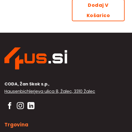
izdelek
Dodaj V
ima
Košarico
več
različic.
Možnosti
lahko
izberete
na
strani
izdelka
CODA, Žan Skok s.p.
,
Hausenbichlerjeva ulica 8, Žalec, 3310 Žalec
Trgovina