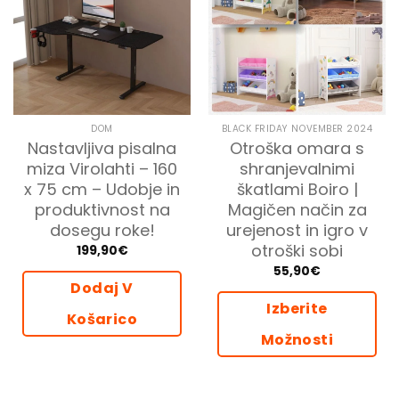
DOM
BLACK FRIDAY NOVEMBER 2024
Nastavljiva pisalna
Otroška omara s
miza Virolahti – 160
shranjevalnimi
x 75 cm – Udobje in
škatlami Boiro |
produktivnost na
Magičen način za
dosegu roke!
urejenost in igro v
otroški sobi
199,90
€
55,90
€
Dodaj V
Izberite
Košarico
Možnosti
Ta
izdelek