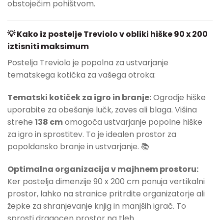
obstoječim pohištvom.
💡 Kako iz postelje Treviolo v obliki hiške 90 x 200
iztisniti maksimum
Postelja Treviolo je popolna za ustvarjanje
tematskega kotička za vašega otroka:
Tematski kotiček za igro in branje:
Ogrodje hiške
uporabite za obešanje lučk, zaves ali blaga. Višina
strehe
138 cm
omogoča ustvarjanje popolne hiške
za igro in sprostitev. To je idealen prostor za
popoldansko branje in ustvarjanje. 📚
Optimalna organizacija v majhnem prostoru:
Ker postelja dimenzije 90 x 200 cm ponuja vertikalni
prostor, lahko na stranice pritrdite organizatorje ali
žepke za shranjevanje knjig in manjših igrač. To
sprosti dragocen prostor na tleh.