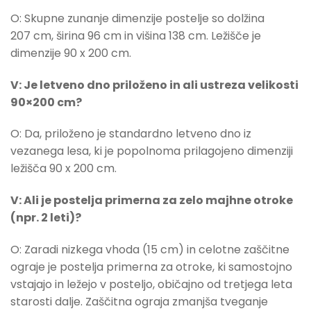
O: Skupne zunanje dimenzije postelje so dolžina
207 cm, širina 96 cm in višina 138 cm. Ležišče je
dimenzije 90 x 200 cm.
V: Je letveno dno priloženo in ali ustreza velikosti
90×200 cm?
O: Da, priloženo je standardno letveno dno iz
vezanega lesa, ki je popolnoma prilagojeno dimenziji
ležišča 90 x 200 cm.
V: Ali je postelja primerna za zelo majhne otroke
(npr. 2 leti)?
O: Zaradi nizkega vhoda (15 cm) in celotne zaščitne
ograje je postelja primerna za otroke, ki samostojno
vstajajo in ležejo v posteljo, običajno od tretjega leta
starosti dalje. Zaščitna ograja zmanjša tveganje