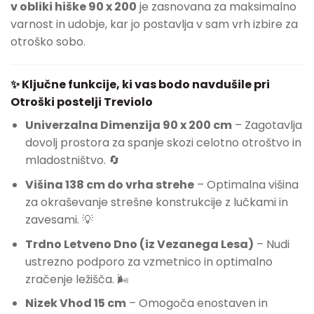
v obliki hiške 90 x 200
je zasnovana za maksimalno
varnost in udobje, kar jo postavlja v sam vrh izbire za
otroško sobo.
✨ Ključne funkcije, ki vas bodo navdušile pri
Otroški postelji Treviolo
Univerzalna Dimenzija 90 x 200 cm
– Zagotavlja
dovolj prostora za spanje skozi celotno otroštvo in
mladostništvo. 🔄
Višina 138 cm do vrha strehe
– Optimalna višina
za okraševanje strešne konstrukcije z lučkami in
zavesami. 💡
Trdno Letveno Dno (iz Vezanega Lesa)
– Nudi
ustrezno podporo za vzmetnico in optimalno
zračenje ležišča. 🌬️
Nizek Vhod 15 cm
– Omogoča enostaven in