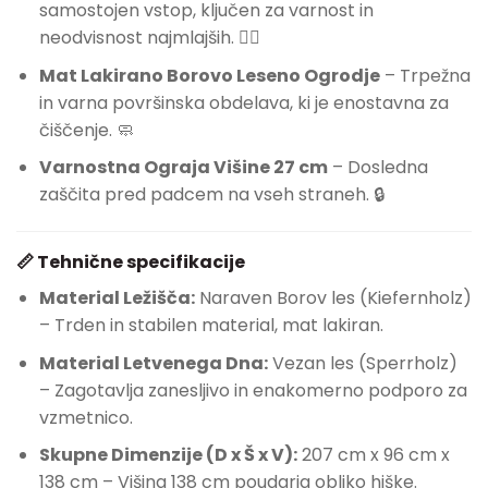
samostojen vstop, ključen za varnost in
neodvisnost najmlajših. 🚶‍♀️
Mat Lakirano Borovo Leseno Ogrodje
– Trpežna
in varna površinska obdelava, ki je enostavna za
čiščenje. 🧼
Varnostna Ograja Višine 27 cm
– Dosledna
zaščita pred padcem na vseh straneh. 🔒
📏 Tehnične specifikacije
Material Ležišča:
Naraven Borov les (Kiefernholz)
– Trden in stabilen material, mat lakiran.
Material Letvenega Dna:
Vezan les (Sperrholz)
– Zagotavlja zanesljivo in enakomerno podporo za
vzmetnico.
Skupne Dimenzije (D x Š x V):
207 cm x 96 cm x
138 cm – Višina 138 cm poudarja obliko hiške.