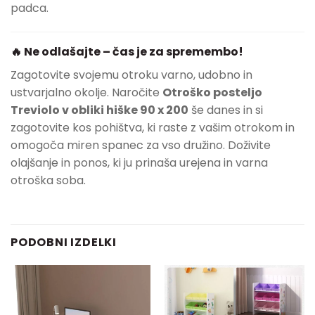
padca.
🔥 Ne odlašajte – čas je za spremembo!
Zagotovite svojemu otroku varno, udobno in
ustvarjalno okolje. Naročite
Otroško posteljo
Treviolo v obliki hiške 90 x 200
še danes in si
zagotovite kos pohištva, ki raste z vašim otrokom in
omogoča miren spanec za vso družino. Doživite
olajšanje in ponos, ki ju prinaša urejena in varna
otroška soba.
PODOBNI IZDELKI