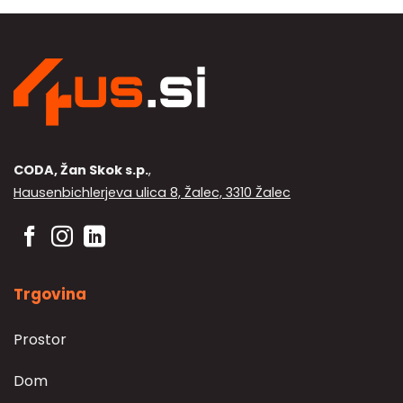
ima
več
različic.
Možnosti
lahko
izberete
na
strani
izdelka
CODA, Žan Skok s.p.
,
Hausenbichlerjeva ulica 8, Žalec, 3310 Žalec
Trgovina
Prostor
Dom