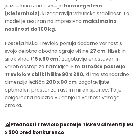
je izdelano iz naravnega
borovega lesa
(Kiefernholz)
, ki zagotavlja vrhunsko stabilnost. Ta
model je testiran na impresivno
maksimalno
nosilnost do 100 kg
.
Postelja hiška Treviolo ponuja dodatno varnost s
svojo celotno obodno ograjo višine
27 cm
. Nizek in
širok vhod (
15 x 50 cm
) zagotavlja enostaven in
varen dostop za najmlajše. S to
Otroško posteljo
Treviolo v obliki hiške 90 x 200
, ki ima standardno
dimenzijo ležišča
200 x 90 cm
, zagotavljate
optimalen prostor za rast in miren spanec. To je
dolgoročna naložba v udobje in varnost vašega
otroka.
🆚 Prednosti Treviolo postelje hiške v dimenziji 90
x 200 pred konkurenco