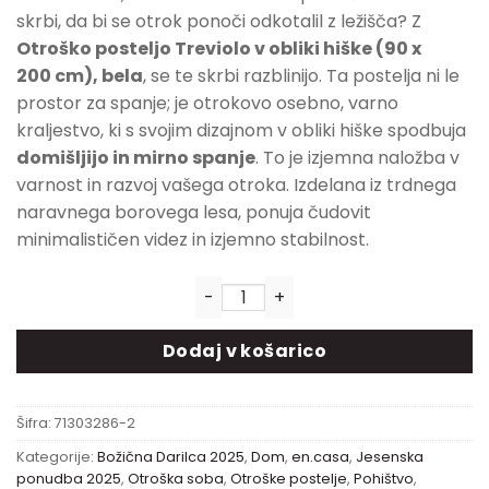
skrbi, da bi se otrok ponoči odkotalil z ležišča? Z
Otroško posteljo Treviolo v obliki hiške (90 x
200 cm), bela
, se te skrbi razblinijo. Ta postelja ni le
prostor za spanje; je otrokovo osebno, varno
kraljestvo, ki s svojim dizajnom v obliki hiške spodbuja
domišljijo in mirno spanje
. To je izjemna naložba v
varnost in razvoj vašega otroka. Izdelana iz trdnega
naravnega borovega lesa, ponuja čudovit
minimalističen videz in izjemno stabilnost.
Otroška postelja Treviolo v ob
Dodaj v košarico
Šifra:
71303286-2
Kategorije:
Božična Darilca 2025
,
Dom
,
en.casa
,
Jesenska
ponudba 2025
,
Otroška soba
,
Otroške postelje
,
Pohištvo
,