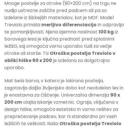
Mnoge postelje za otroke (90×200 cm) na trgu ne
nudijo ustrezne zaščite pred padcem ali pa so
izdelane iz šibkejših materialov, kot je MDF. Model
Treviolo prinaša
merljivo diferenciacijo
in odpravlja
te pomanjkljivosti. Njena izjemna nosilnost
100 kg
iz
borovega lesa je ključna prednost pred splošnimi
ležišči, saj omogoča varno uporabo tudi za večje
otroke ali starše. Ta
Otroška postelja Treviolo v
obliki hiške 90 x 200
je izdelana za dolgotrajno
uporabo.
Mat bela barva, v katero je lakirana postelja,
zagotavlja daljšo življenjsko dobo kot neobdelan les in
je enostavna za čiščenje. Univerzalna dimenzija
90 x
200 cm
olajša iskanje vzmetnic. Ograja, vključena v
design hiške, omogoča estetsko in varno rešitev za
preprečevanje padcev, kar ni standardno pri vseh
ležiščih te velikosti. Naša
Otroška postelja Treviolo