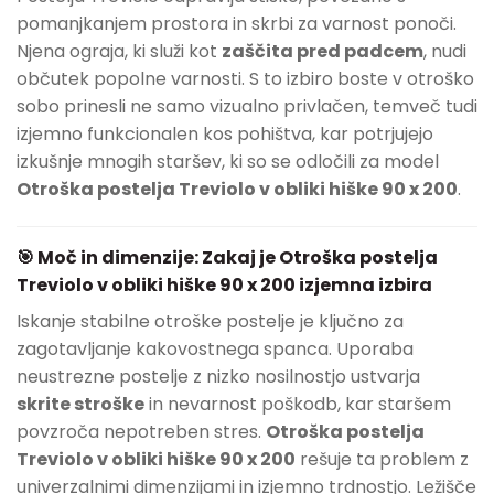
pomanjkanjem prostora in skrbi za varnost ponoči.
Njena ograja, ki služi kot
zaščita pred padcem
, nudi
občutek popolne varnosti. S to izbiro boste v otroško
sobo prinesli ne samo vizualno privlačen, temveč tudi
izjemno funkcionalen kos pohištva, kar potrjujejo
izkušnje mnogih staršev, ki so se odločili za model
Otroška postelja Treviolo v obliki hiške 90 x 200
.
🎯 Moč in dimenzije: Zakaj je Otroška postelja
Treviolo v obliki hiške 90 x 200 izjemna izbira
Iskanje stabilne otroške postelje je ključno za
zagotavljanje kakovostnega spanca. Uporaba
neustrezne postelje z nizko nosilnostjo ustvarja
skrite stroške
in nevarnost poškodb, kar staršem
povzroča nepotreben stres.
Otroška postelja
Treviolo v obliki hiške 90 x 200
rešuje ta problem z
univerzalnimi dimenzijami in izjemno trdnostjo. Ležišče