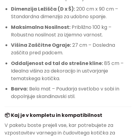
Dimenzija Ležišča (D x Š):
200 cm x 90 cm –
Standardna dimenzija za udobno spanje.
Maksimalna Nosilnost:
Približno 100 kg –
Robustna nosilnost za izjemno varnost.
Višina Zaščitne Ograje:
27 cm – Dosledna
zaščita pred padcem.
Oddaljenost od tal do strešne kline:
85 cm –
Idealna višina za dekoracijo in ustvarjanje
tematskega kotička.
Barva:
Bela mat – Poudarja svetlobo v sobi in
dopolnjuje skandinavski stil.
📦 Kaj je v kompletu in kompatibilnost
V paketu boste prejeli vse, kar potrebujete za
vzpostavitev varnega in čudovitega kotička za