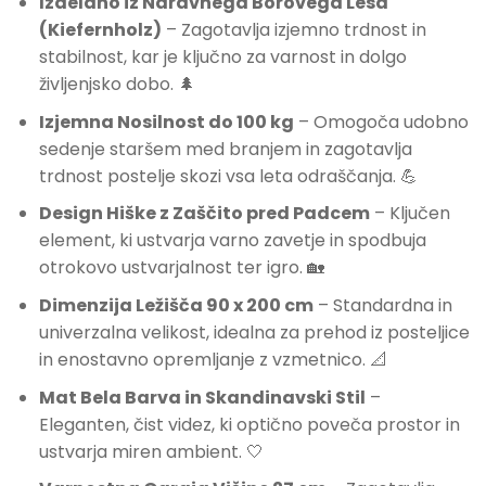
Izdelano iz Naravnega Borovega Lesa
(Kiefernholz)
– Zagotavlja izjemno trdnost in
stabilnost, kar je ključno za varnost in dolgo
življenjsko dobo. 🌲
Izjemna Nosilnost do 100 kg
– Omogoča udobno
sedenje staršem med branjem in zagotavlja
trdnost postelje skozi vsa leta odraščanja. 💪
Design Hiške z Zaščito pred Padcem
– Ključen
element, ki ustvarja varno zavetje in spodbuja
otrokovo ustvarjalnost ter igro. 🏡
Dimenzija Ležišča 90 x 200 cm
– Standardna in
univerzalna velikost, idealna za prehod iz posteljice
in enostavno opremljanje z vzmetnico. 📐
Mat Bela Barva in Skandinavski Stil
–
Eleganten, čist videz, ki optično poveča prostor in
ustvarja miren ambient. 🤍