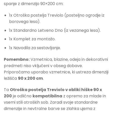
spanje z dimenzijo 90×200 cm:
1x Otroška postelja Treviolo (posteljno ogrodje iz
borovega lesa).
1x Standardno Letveno Dno (iz vezanega lesa).
1x Komplet za montažo.
1x Navodila za sestavljanje.
Pomembno:
Vzmetnica, blazine, odeja in dekorativni
predmeti niso vključeni v obseg dobave.
Priporočamo uporabo vzmetnice, ki ustreza dimenziji
ležišča
90 x 200 cm
.
Ta
Otroška postelja Treviolo v obliki hiške 90 x
200
je odlično
kompatibilna
z opremo za mlade in
vsemi stili otroških sob. Zaradi svoje standardne
dimenzije in nevtralne barve se zlahka ujema z