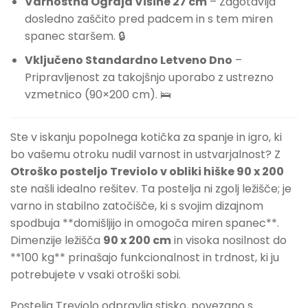
Varnostna Ograja Višine 27 cm
– Zagotavlja
dosledno zaščito pred padcem in s tem miren
spanec staršem. 🔒
Vključeno Standardno Letveno Dno
–
Pripravljenost za takojšnjo uporabo z ustrezno
vzmetnico (90×200 cm). 🛌
Ste v iskanju popolnega kotička za spanje in igro, ki
bo vašemu otroku nudil varnost in ustvarjalnost? Z
Otroško posteljo Treviolo v obliki hiške 90 x 200
ste našli idealno rešitev. Ta postelja ni zgolj ležišče; je
varno in stabilno zatočišče, ki s svojim dizajnom
spodbuja **domišljijo in omogoča miren spanec**.
Dimenzije ležišča
90 x 200 cm
in visoka nosilnost do
**100 kg** prinašajo funkcionalnost in trdnost, ki ju
potrebujete v vsaki otroški sobi.
Postelja Treviolo odpravlja stisko, povezano s