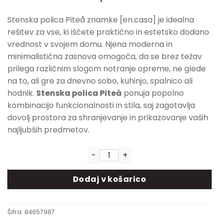
Stenska polica Piteå znamke [en.casa] je idealna
rešitev za vse, ki iščete praktično in estetsko dodano
vrednost v svojem domu. Njena moderna in
minimalistična zasnova omogoča, da se brez težav
prilega različnim slogom notranje opreme, ne glede
na to, ali gre za dnevno sobo, kuhinjo, spalnico ali
hodnik.
Stenska polica Piteå
ponuja popolno
kombinacijo funkcionalnosti in stila, saj zagotavlja
dovolj prostora za shranjevanje in prikazovanje vaših
najljubših predmetov.
Stenska polica Piteå - 60 x 10
Dodaj v košarico
Šifra:
84657987