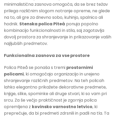
minimalistična zasnova omogoča, da se brez težav
prilega različnim slogom notranje opreme, ne glede
na to, ali gre za dnevno sobo, kuhinjo, spalnico ali
hodnik.
Stenska polica Piteå
ponuja popolno
kombinacijo funkcionalnosti in stila, saj zagotavlja
dovolj prostora za shranjevanje in prikazovanje vaših
najljubših predmetov.
Funkcionalna zasnova za vse prostore
Polica Piteå se ponaša s tremi
prostornimi
policami
, ki omogočajo organizacijo in urejeno
shranjevanje različnih predmetov. Na teh policah
lahko elegantno prikažete dekorativne predmete,
knjige, slike, spominke ali druge stvari, ki so vam pri
srcu. Za še večjo praktičnost je zgornja polica
opremljena z
kovinsko varnostno letvico
, ki
preprečuje, da bi predmeti zdrsnili in padli na tla. Ta