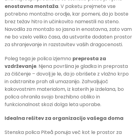
enostavna montaža
. V paketu prejmete vse
potrebno montažno orodje, kar pomeni, da jo boste
brez težav hitro in učinkovito namestili na steno.
Navodila za montažo so jasna in enostavna, zato vam
ne bo vzelo veliko časa, da ustvarite dodaten prostor
za shranjevanje in razstavitev vaših dragocenosti.
Poleg tega je polica izjemno
preprosta za
vzdrževanje
. Njena površina je gladka in preprosta
za čiščenje – dovolj je le, da jo obrišete z vlažno krpo
in odstranite prah ali umazanijo. Zahvaljujoč
kakovostnim materialom, iz katerih je izdelana, bo
polica ohranila svojo brezhibno obliko in
funkcionalnost skozi dolga leta uporabe.
Idealna rešitev za organizacijo vašega doma
Stenska polica Piteå ponuja več kot le prostor za