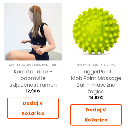
AKTUALNA AKCIJSKA PONUDBA
BOŽIČNA DARILCA 2025
Korektor drže –
TriggerPoint
odpravite
MobiPoint Massage
sključenost ramen
Ball – masažna
žogica
12,90
€
14,63
€
Dodaj V
Dodaj V
Košarico
Košarico