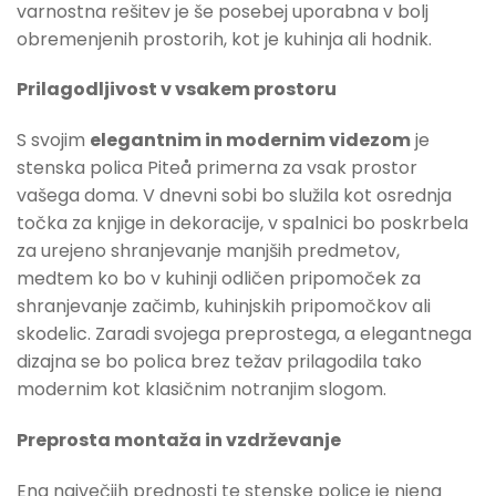
varnostna rešitev je še posebej uporabna v bolj
obremenjenih prostorih, kot je kuhinja ali hodnik.
Prilagodljivost v vsakem prostoru
S svojim
elegantnim in modernim videzom
je
stenska polica Piteå primerna za vsak prostor
vašega doma. V dnevni sobi bo služila kot osrednja
točka za knjige in dekoracije, v spalnici bo poskrbela
za urejeno shranjevanje manjših predmetov,
medtem ko bo v kuhinji odličen pripomoček za
shranjevanje začimb, kuhinjskih pripomočkov ali
skodelic. Zaradi svojega preprostega, a elegantnega
dizajna se bo polica brez težav prilagodila tako
modernim kot klasičnim notranjim slogom.
Preprosta montaža in vzdrževanje
Ena največjih prednosti te stenske police je njena