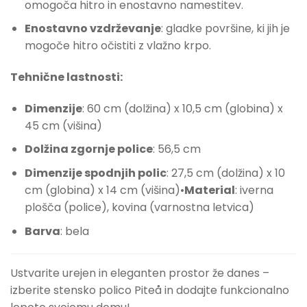
omogoča hitro in enostavno namestitev.
Enostavno vzdrževanje
: gladke površine, ki jih je
mogoče hitro očistiti z vlažno krpo.
Tehnične lastnosti:
Dimenzije
: 60 cm (dolžina) x 10,5 cm (globina) x
45 cm (višina)
Dolžina zgornje police
: 56,5 cm
Dimenzije spodnjih polic
: 27,5 cm (dolžina) x 10
cm (globina) x 14 cm (višina)•
Material
: iverna
plošča (police), kovina (varnostna letvica)
Barva
: bela
Ustvarite urejen in eleganten prostor že danes –
izberite stensko polico Piteå in dodajte funkcionalno