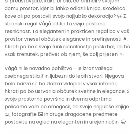
Si predstavljate, kako bi bilo, če bi imeli v svojem
domu prostor, kjer bi lahko odložili knjigo, skodelico
kave ali pa postavili svojo najljubšo dekoracijo? 🤩 Z
stranski regal Vågå lahko ta vizija postane
resničnost. Ta eleganten in praktičen regal bo v vaš
prostor vnesel občutek elegance in prefinjenosti 🌟,
hkrati pa bo s svojo funkcionalnostjo poskrbel, da bo
vsak trenutek, preživet ob njem, še bolj prijeten. ✨
Vågå ni le navadno pohištvo – je izraz vašega
osebnega stila 💃 in ljubezni do lepih stvari. Njegova
bela barva se bo zlahka vklopila v vsak interier,
hkrati pa bo ustvarila občutek svežine in elegance. S
svojo prostorno površino in dvema odprtima
policama vam bo omogočil, da svoje najljubše knjige
📖, fotografije 🖼️ in druge dragocene predmete
postavite na ogled na eleganten in urejen način. 🤩