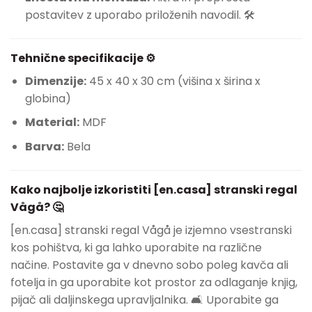
postavitev z uporabo priloženih navodil. 🛠️
Tehnične specifikacije ⚙️
Dimenzije:
45 x 40 x 30 cm (višina x širina x
globina)
Material:
MDF
Barva:
Bela
Kako najbolje izkoristiti [en.casa] stranski regal
Vågå? 🤔
[en.casa] stranski regal Vågå je izjemno vsestranski
kos pohištva, ki ga lahko uporabite na različne
načine. Postavite ga v dnevno sobo poleg kavča ali
fotelja in ga uporabite kot prostor za odlaganje knjig,
pijač ali daljinskega upravljalnika. 🛋️ Uporabite ga