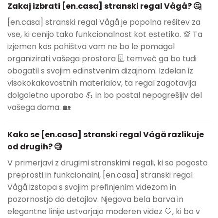
Zakaj izbrati [en.casa] stranski regal Vågå? 🤔
[en.casa] stranski regal Vågå je popolna rešitev za
vse, ki cenijo tako funkcionalnost kot estetiko. 💯 Ta
izjemen kos pohištva vam ne bo le pomagal
organizirati vašega prostora 🗄️, temveč ga bo tudi
obogatil s svojim edinstvenim dizajnom. Izdelan iz
visokokakovostnih materialov, ta regal zagotavlja
dolgoletno uporabo 💪 in bo postal nepogrešljiv del
vašega doma. 🏡
Kako se [en.casa] stranski regal Vågå razlikuje
od drugih? 🧐
V primerjavi z drugimi stranskimi regali, ki so pogosto
preprosti in funkcionalni, [en.casa] stranski regal
Vågå izstopa s svojim prefinjenim videzom in
pozornostjo do detajlov. Njegova bela barva in
elegantne linije ustvarjajo moderen videz 🤍, ki bo v