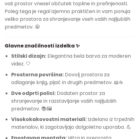
vaš prostor vnesel občutek topline in prefinjenosti.
Poleg tega je regal izjemno praktičen in vam ponuja
veliko prostora za shranjevanje vseh vaših najljubših
predmetov. 🤩
Glavne značilnosti izdelka ✨
Stilski dizajn:
Elegantna bela barva za moderen
videz. 🤍
Prostorna površina:
Dovolj prostora za
odlaganje knjig, pijač in drugih predmetov. 📖☕
Dve odprti polici:
Dodaten prostor za
shranjevanje in razstavljanje vaših najljubših
predmetov. 📚🖼️
Visokokakovostni materiali:
Izdelano iz trpežnih
materialov, ki zagotavljajo dolgoletno uporabo. 💪
Enostavna montaža:
Hitra in preprosta