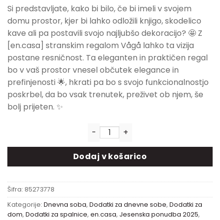
Si predstavljate, kako bi bilo, če bi imeli v svojem
domu prostor, kjer bi lahko odložili knjigo, skodelico
kave ali pa postavili svojo najljubšo dekoracijo? 🤩 Z
[en.casa] stranskim regalom Vågå lahko ta vizija
postane resničnost. Ta eleganten in praktičen regal
bo v vaš prostor vnesel občutek elegance in
prefinjenosti 🌟, hkrati pa bo s svojo funkcionalnostjo
poskrbel, da bo vsak trenutek, preživet ob njem, še
bolj prijeten. ✨
Stranski regal Vågå | 45x40x3
Dodaj v košarico
Šifra:
85273778
Kategorije:
Dnevna soba
,
Dodatki za dnevne sobe
,
Dodatki za
dom
,
Dodatki za spalnice
,
en.casa
,
Jesenska ponudba 2025
,