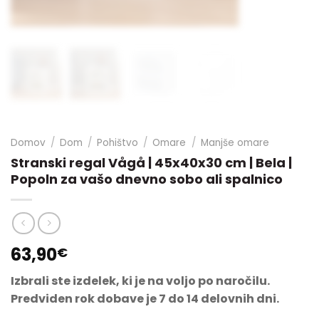
Domov
/
Dom
/
Pohištvo
/
Omare
/
Manjše omare
Stranski regal Vågå | 45x40x30 cm | Bela |
Popoln za vašo dnevno sobo ali spalnico
63,90
€
Izbrali ste izdelek, ki je na voljo po naročilu.
Predviden rok dobave je 7 do 14 delovnih dni.