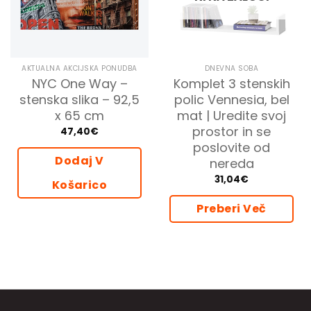
AKTUALNA AKCIJSKA PONUDBA
DNEVNA SOBA
NYC One Way –
Komplet 3 stenskih
stenska slika – 92,5
polic Vennesia, bel
x 65 cm
mat | Uredite svoj
prostor in se
47,40
€
poslovite od
Dodaj V
nereda
31,04
€
Košarico
Preberi Več