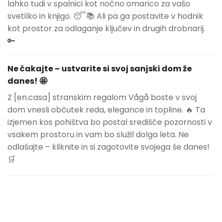
lahko tudi v spalnici kot nočno omarico za vašo
svetilko in knjigo. 😴📚 Ali pa ga postavite v hodnik
kot prostor za odlaganje ključev in drugih drobnarij.
🔑
Ne čakajte – ustvarite si svoj sanjski dom že
danes! 🤩
Z [en.casa] stranskim regalom Vågå boste v svoj
dom vnesli občutek reda, elegance in topline. 🔥 Ta
izjemen kos pohištva bo postal središče pozornosti v
vsakem prostoru in vam bo služil dolga leta. Ne
odlašajte – kliknite in si zagotovite svojega še danes!
🛒