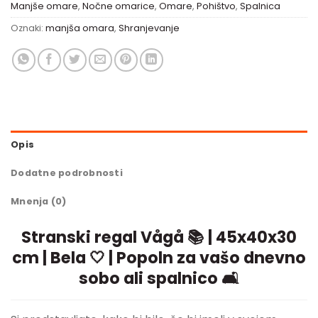
Manjše omare
,
Nočne omarice
,
Omare
,
Pohištvo
,
Spalnica
Oznaki:
manjša omara
,
Shranjevanje
Opis
Dodatne podrobnosti
Mnenja (0)
Stranski regal Vågå 📚 | 45x40x30
cm | Bela 🤍 | Popoln za vašo dnevno
sobo ali spalnico 🛋️