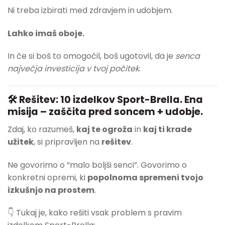
Ni treba izbirati med zdravjem in udobjem.
Lahko imaš oboje.
In če si boš to omogočil, boš ugotovil, da je
senca
največja investicija v tvoj počitek
.
🛠 Rešitev: 10 izdelkov Sport-Brella. Ena
misija – zaščita pred soncem + udobje.
Zdaj, ko razumeš,
kaj te ogroža
in
kaj ti krade
užitek
, si pripravljen na
rešitev
.
Ne govorimo o “malo boljši senci”. Govorimo o
konkretni opremi, ki
popolnoma spremeni tvojo
izkušnjo na prostem
.
👇 Tukaj je, kako rešiti vsak problem s pravim