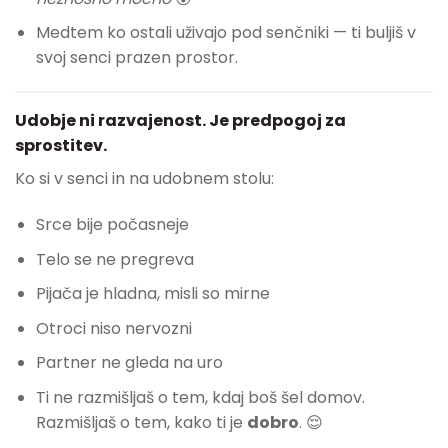
Medtem ko ostali uživajo pod senčniki — ti buljiš v
svoj senci prazen prostor.
Udobje ni razvajenost. Je predpogoj za
sprostitev.
Ko si v senci in na udobnem stolu:
Srce bije počasneje
Telo se ne pregreva
Pijača je hladna, misli so mirne
Otroci niso nervozni
Partner ne gleda na uro
Ti ne razmišljaš o tem, kdaj boš šel domov.
Razmišljaš o tem, kako ti je
dobro
. 😌