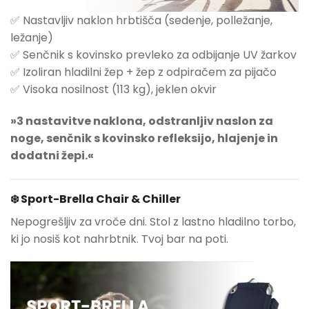
✅ Nastavljiv naklon hrbtišča (sedenje, polležanje,
ležanje)
✅ Senčnik s kovinsko prevleko za odbijanje UV žarkov
✅ Izoliran hladilni žep + žep z odpiračem za pijačo
✅ Visoka nosilnost (113 kg), jeklen okvir
»3 nastavitve naklona, odstranljiv naslon za
noge, senčnik s kovinsko refleksijo, hlajenje in
dodatni žepi.«
❄️ Sport-Brella Chair & Chiller
Nepogrešljiv za vroče dni. Stol z lastno hladilno torbo,
ki jo nosiš kot nahrbtnik. Tvoj bar na poti.