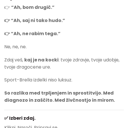
👉
“Ah, bom drugič.”
👉 “Ah, saj ni tako hudo.”
👉 “Ah, ne rabim tega.”
Ne, ne, ne.
Zdaj veš,
kaj je na kocki
: tvoje zdravje, tvoje udobje,
tvoje dragocene ure.
Sport-Brella izdelki niso luksuz.
So razlika med trpljenjem in sprostitvijo. Med
diagnozo in zaščito. Med živčnostjo in mirom.
✅ Izberi zdaj.
Klikni. Naroči. Pripravi se.