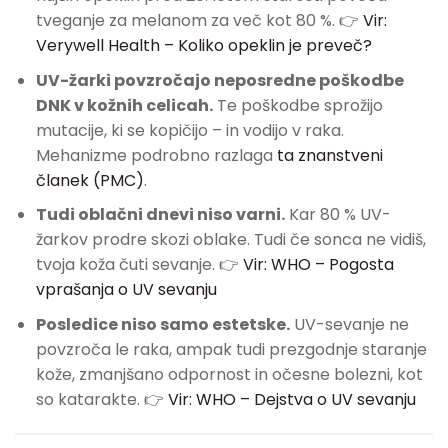
tveganje za melanom za več kot 80 %. 👉
Vir:
Verywell Health – Koliko opeklin je preveč?
UV-žarki povzročajo neposredne poškodbe
DNK v kožnih celicah.
Te poškodbe sprožijo
mutacije, ki se kopičijo – in vodijo v raka.
Mehanizme podrobno razlaga
ta znanstveni
članek (PMC)
.
Tudi oblačni dnevi niso varni.
Kar 80 % UV-
žarkov prodre skozi oblake. Tudi če sonca ne vidiš,
tvoja koža čuti sevanje. 👉
Vir: WHO – Pogosta
vprašanja o UV sevanju
Posledice niso samo estetske.
UV-sevanje ne
povzroča le raka, ampak tudi prezgodnje staranje
kože, zmanjšano odpornost in očesne bolezni, kot
so katarakte. 👉
Vir: WHO – Dejstva o UV sevanju