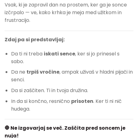
Vsak, ki je zapravil dan na prostem, ker ga je sonce
izčrpalo — ve, kako krhka je meja med užitkom in
frustracijo.
Zdaj pa si predstavljaj:
Da ti ni treba
iskati sence
, ker si jo prinesel s
sabo.
Da ne
trpiš vročine
, ampak uživaš v hladni pijači in
senci.
Da si zaščiten. Ti in tvoja družina.
In da si končno, resnično
prisoten
. Ker ti ni nič
hudega.
🛑 Ne izgovarjaj se več. Zaščita pred soncem je
nuja!