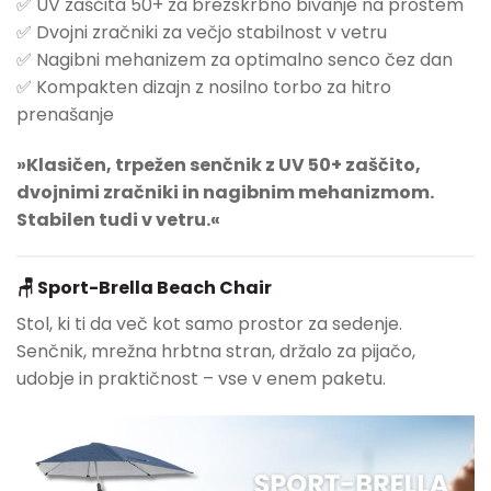
✅ UV zaščita 50+ za brezskrbno bivanje na prostem
✅ Dvojni zračniki za večjo stabilnost v vetru
✅ Nagibni mehanizem za optimalno senco čez dan
✅ Kompakten dizajn z nosilno torbo za hitro
prenašanje
»Klasičen, trpežen senčnik z UV 50+ zaščito,
dvojnimi zračniki in nagibnim mehanizmom.
Stabilen tudi v vetru.«
🪑 Sport-Brella Beach Chair
Stol, ki ti da več kot samo prostor za sedenje.
Senčnik, mrežna hrbtna stran, držalo za pijačo,
udobje in praktičnost – vse v enem paketu.