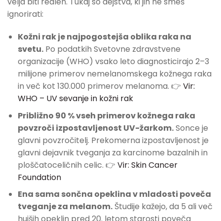
velja biti realen. Tukaj so dejstva, ki jih ne smeš
ignorirati:
Kožni rak je najpogostejša oblika raka na
svetu.
Po podatkih Svetovne zdravstvene
organizacije (WHO) vsako leto diagnosticirajo 2–3
milijone primerov nemelanomskega kožnega raka
in več kot 130.000 primerov melanoma. 👉
Vir:
WHO – UV sevanje in kožni rak
Približno 90 % vseh primerov kožnega raka
povzroči izpostavljenost UV-žarkom.
Sonce je
glavni povzročitelj. Prekomerna izpostavljenost je
glavni dejavnik tveganja za karcinome bazalnih in
ploščatoceličnih celic. 👉
Vir: Skin Cancer
Foundation
Ena sama sončna opeklina v mladosti poveča
tveganje za melanom.
Študije kažejo, da 5 ali več
hujših opeklin pred 20. letom starosti poveča