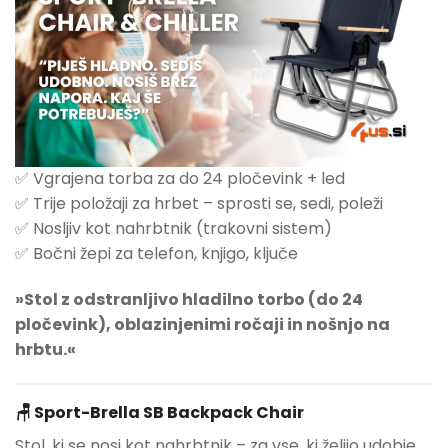
✅ Vgrajena torba za do 24 pločevink + led
✅ Trije položaji za hrbet – sprosti se, sedi, poleži
✅ Nosljiv kot nahrbtnik (trakovni sistem)
✅ Bočni žepi za telefon, knjigo, ključe
»Stol z odstranljivo hladilno torbo (do 24
pločevink), oblazinjenimi ročaji in nošnjo na
hrbtu.«
🪑
Sport-Brella SB Backpack Chair
Stol, ki se nosi kot nahrbtnik – za vse, ki želijo udobje,