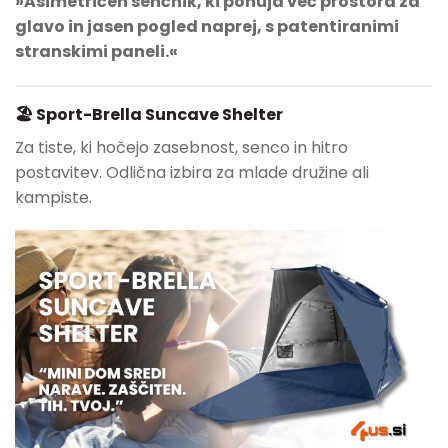
»Asimetričen senčnik, ki ponuja več prostora za
glavo in jasen pogled naprej, s patentiranimi
stranskimi paneli.«
🏖 Sport-Brella Suncave Shelter
Za tiste, ki hočejo zasebnost, senco in hitro
postavitev. Odlična izbira za mlade družine ali
kampiste.