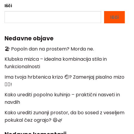
Išči
Išči
Nedavne objave
🏖️ Popoln dan na prostem? Morda ne.
Klubska mizica – idealna kombinacija stila in
funkcionalnosti
Ima tvoja hrbtenica krizo 🤕? Zamenjaj pisalno mizo
🧘‍♀️!
Kako urediti popolno kuhinjo – praktični nasveti in
navdih
Kako urediti zunanji prostor, da bo sosed z veseljem
pokukal čez ograjo? 😄🌿