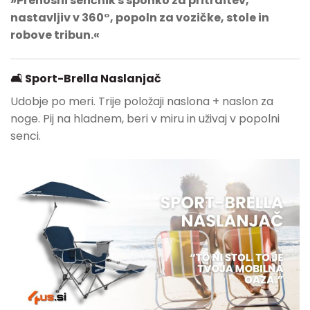
»Prenosni senčnik s sponko za pritrditev,
nastavljiv v 360°, popoln za vozičke, stole in
robove tribun.«
🛋 Sport-Brella Naslanjač
Udobje po meri. Trije položaji naslona + naslon za
noge. Pij na hladnem, beri v miru in uživaj v popolni
senci.