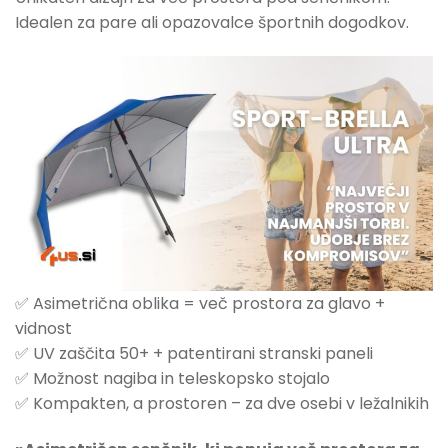
Idealen za pare ali opazovalce športnih dogodkov.
✅ Asimetrična oblika = več prostora za glavo +
vidnost
✅ UV zaščita 50+ + patentirani stranski paneli
✅ Možnost nagiba in teleskopsko stojalo
✅ Kompakten, a prostoren – za dve osebi v ležalnikih