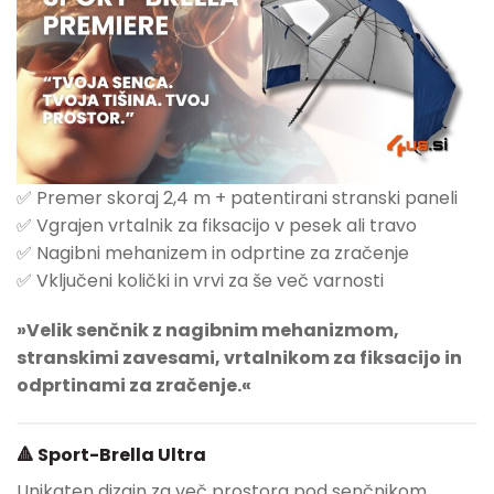
✅ Premer skoraj 2,4 m + patentirani stranski paneli
✅ Vgrajen vrtalnik za fiksacijo v pesek ali travo
✅ Nagibni mehanizem in odprtine za zračenje
✅ Vključeni količki in vrvi za še več varnosti
»Velik senčnik z nagibnim mehanizmom,
stranskimi zavesami, vrtalnikom za fiksacijo in
odprtinami za zračenje.«
🔺 Sport-Brella Ultra
Unikaten dizajn za več prostora pod senčnikom.