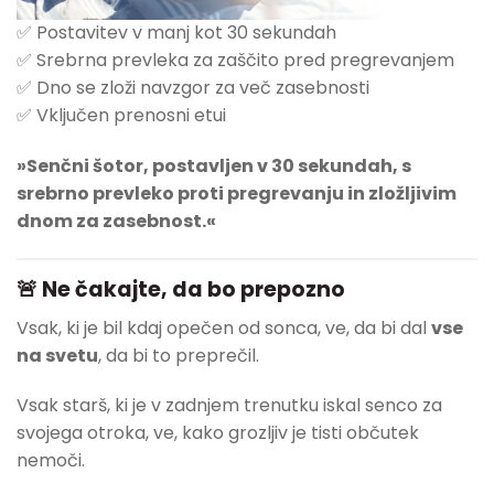
✅ Postavitev v manj kot 30 sekundah
✅ Srebrna prevleka za zaščito pred pregrevanjem
✅ Dno se zloži navzgor za več zasebnosti
✅ Vključen prenosni etui
»Senčni šotor, postavljen v 30 sekundah, s
srebrno prevleko proti pregrevanju in zložljivim
dnom za zasebnost.«
🚨 Ne čakajte, da bo prepozno
Vsak, ki je bil kdaj opečen od sonca, ve, da bi dal
vse
na svetu
, da bi to preprečil.
Vsak starš, ki je v zadnjem trenutku iskal senco za
svojega otroka, ve, kako grozljiv je tisti občutek
nemoči.