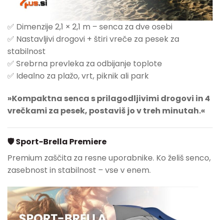
✅ Dimenzije 2,1 × 2,1 m – senca za dve osebi
✅ Nastavljivi drogovi + štiri vreče za pesek za
stabilnost
✅ Srebrna prevleka za odbijanje toplote
✅ Idealno za plažo, vrt, piknik ali park
»Kompaktna senca s prilagodljivimi drogovi in 4
vrečkami za pesek, postaviš jo v treh minutah.«
🛡 Sport-Brella Premiere
Premium zaščita za resne uporabnike. Ko želiš senco,
zasebnost in stabilnost – vse v enem.