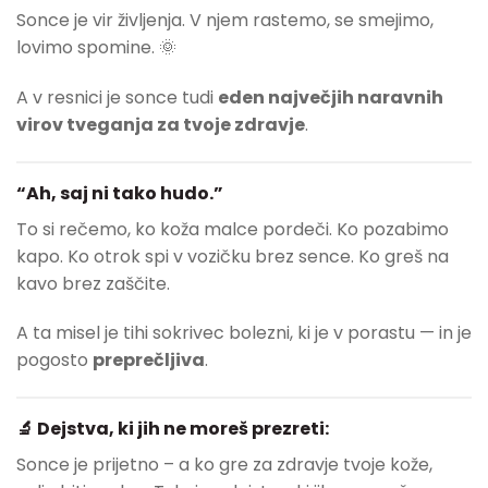
Sonce je vir življenja. V njem rastemo, se smejimo,
lovimo spomine. 🌞
A v resnici je sonce tudi
eden največjih naravnih
virov tveganja za tvoje zdravje
.
“Ah, saj ni tako hudo.”
To si rečemo, ko koža malce pordeči. Ko pozabimo
kapo. Ko otrok spi v vozičku brez sence. Ko greš na
kavo brez zaščite.
A ta misel je tihi sokrivec bolezni, ki je v porastu — in je
pogosto
preprečljiva
.
🔬 Dejstva, ki jih ne moreš prezreti:
Sonce je prijetno – a ko gre za zdravje tvoje kože,