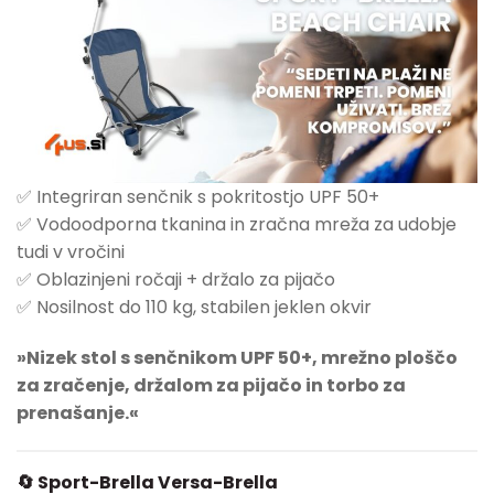
✅ Integriran senčnik s pokritostjo UPF 50+
✅ Vodoodporna tkanina in zračna mreža za udobje
tudi v vročini
✅ Oblazinjeni ročaji + držalo za pijačo
✅ Nosilnost do 110 kg, stabilen jeklen okvir
»Nizek stol s senčnikom UPF 50+, mrežno ploščo
za zračenje, držalom za pijačo in torbo za
prenašanje.«
🔄 Sport-Brella Versa-Brella