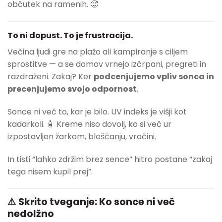
občutek na ramenih. 🥵
To ni dopust. To je frustracija.
Večina ljudi gre na plažo ali kampiranje s ciljem
sprostitve — a se domov vrnejo izčrpani, pregreti in
razdraženi. Zakaj? Ker
podcenjujemo vpliv sonca in
precenjujemo svojo odpornost
.
Sonce ni več to, kar je bilo. UV indeks je višji kot
kadarkoli. 🧴 Kreme niso dovolj, ko si več ur
izpostavljen žarkom, bleščanju, vročini.
In tisti “lahko zdržim brez sence” hitro postane “zakaj
tega nisem kupil prej”.
⚠️ Skrito tveganje: Ko sonce ni več
nedolžno