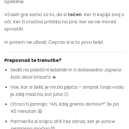
opekline.
Včasih gre samo za to, da si
tečen
. Ker ti kaplja znoj v
oči. Ker ti vročina pritiska na prsi. Ker se ne moreš
sprostiti.
In potem ne uživaš. Čeprav si si to
prvo
želel.
Prepoznaš te trenutke?
Sediš na plastični ležalniki in ti dobesedno
zapeče
kožo skozi brisačo
🔥
Vse, kar si želiš, je mrzla pijača – ampak tvoja voda
je zdaj mlačna, kot juha 🥴
Otroci ti jamrajo: “Ati, kdaj gremo domov?” že po
45 minutah 😩
Partnerka si srajco drži čez obraz, ker je
sonce
neznosno močno
😵