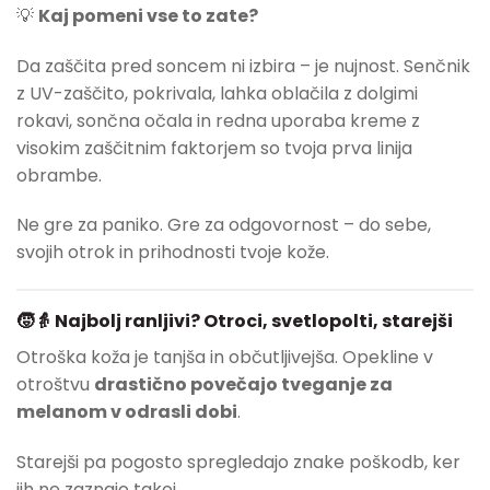
💡
Kaj pomeni vse to zate?
Da zaščita pred soncem ni izbira – je nujnost. Senčnik
z UV-zaščito, pokrivala, lahka oblačila z dolgimi
rokavi, sončna očala in redna uporaba kreme z
visokim zaščitnim faktorjem so tvoja prva linija
obrambe.
Ne gre za paniko. Gre za odgovornost – do sebe,
svojih otrok in prihodnosti tvoje kože.
🧒👵 Najbolj ranljivi? Otroci, svetlopolti, starejši
Otroška koža je tanjša in občutljivejša. Opekline v
otroštvu
drastično povečajo tveganje za
melanom v odrasli dobi
.
Starejši pa pogosto spregledajo znake poškodb, ker
jih ne zaznajo takoj.