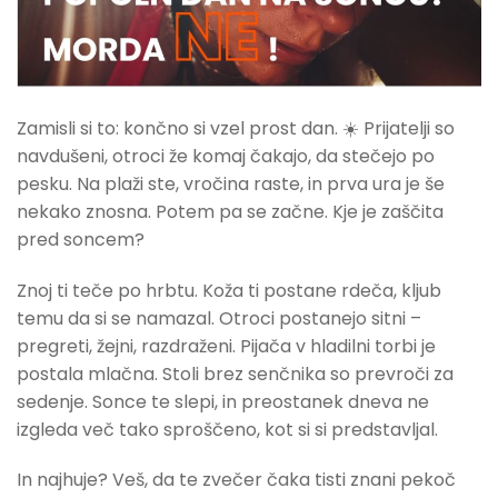
Zamisli si to: končno si vzel prost dan. ☀️ Prijatelji so
navdušeni, otroci že komaj čakajo, da stečejo po
pesku. Na plaži ste, vročina raste, in prva ura je še
nekako znosna. Potem pa se začne. Kje je zaščita
pred soncem?
Znoj ti teče po hrbtu. Koža ti postane rdeča, kljub
temu da si se namazal. Otroci postanejo sitni –
pregreti, žejni, razdraženi. Pijača v hladilni torbi je
postala mlačna. Stoli brez senčnika so prevroči za
sedenje. Sonce te slepi, in preostanek dneva ne
izgleda več tako sproščeno, kot si si predstavljal.
In najhuje? Veš, da te zvečer čaka tisti znani pekoč