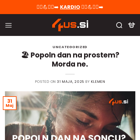
Skoči
🚴‍♀️💪🏃‍♂️‍➡️
KARDIO
🚴‍♀️💪🏃‍♂️‍➡️
na
vsebino
UNCATEGORIZED
🏖️ Popoln dan na prostem?
Morda ne.
POSTED ON
31 MAJA, 2025
BY
KLEMEN
31
Maj